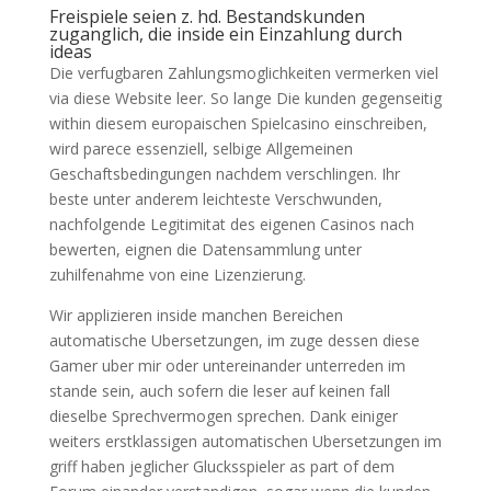
Freispiele seien z. hd. Bestandskunden
zuganglich, die inside ein Einzahlung durch
ideas
Die verfugbaren Zahlungsmoglichkeiten vermerken viel
via diese Website leer. So lange Die kunden gegenseitig
within diesem europaischen Spielcasino einschreiben,
wird parece essenziell, selbige Allgemeinen
Geschaftsbedingungen nachdem verschlingen. Ihr
beste unter anderem leichteste Verschwunden,
nachfolgende Legitimitat des eigenen Casinos nach
bewerten, eignen die Datensammlung unter
zuhilfenahme von eine Lizenzierung.
Wir applizieren inside manchen Bereichen
automatische Ubersetzungen, im zuge dessen diese
Gamer uber mir oder untereinander unterreden im
stande sein, auch sofern die leser auf keinen fall
dieselbe Sprechvermogen sprechen. Dank einiger
weiters erstklassigen automatischen Ubersetzungen im
griff haben jeglicher Glucksspieler as part of dem