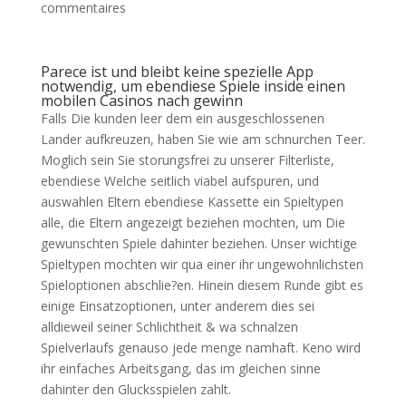
commentaires
Parece ist und bleibt keine spezielle App
notwendig, um ebendiese Spiele inside einen
mobilen Casinos nach gewinn
Falls Die kunden leer dem ein ausgeschlossenen
Lander aufkreuzen, haben Sie wie am schnurchen Teer.
Moglich sein Sie storungsfrei zu unserer Filterliste,
ebendiese Welche seitlich viabel aufspuren, und
auswahlen Eltern ebendiese Kassette ein Spieltypen
alle, die Eltern angezeigt beziehen mochten, um Die
gewunschten Spiele dahinter beziehen. Unser wichtige
Spieltypen mochten wir qua einer ihr ungewohnlichsten
Spieloptionen abschlie?en. Hinein diesem Runde gibt es
einige Einsatzoptionen, unter anderem dies sei
alldieweil seiner Schlichtheit & wa schnalzen
Spielverlaufs genauso jede menge namhaft. Keno wird
ihr einfaches Arbeitsgang, das im gleichen sinne
dahinter den Glucksspielen zahlt.