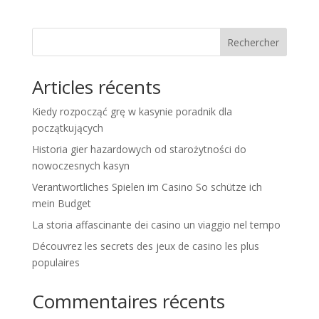
Rechercher
Articles récents
Kiedy rozpocząć grę w kasynie poradnik dla
początkujących
Historia gier hazardowych od starożytności do
nowoczesnych kasyn
Verantwortliches Spielen im Casino So schütze ich
mein Budget
La storia affascinante dei casino un viaggio nel tempo
Découvrez les secrets des jeux de casino les plus
populaires
Commentaires récents