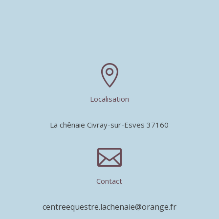

Localisation
La chênaie Civray-sur-Esves 37160

Contact
centreequestre.lachenaie@orange.fr