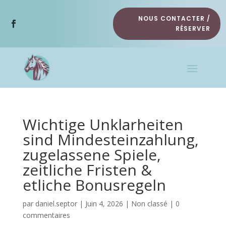
NOUS CONTACTER /
RÉSERVER
Wichtige Unklarheiten
sind Mindesteinzahlung,
zugelassene Spiele,
zeitliche Fristen &
etliche Bonusregeln
par
daniel.septor
|
Juin 4, 2026
|
Non classé
|
0
commentaires