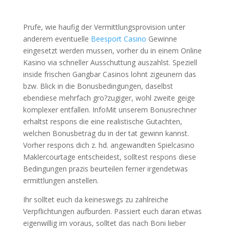
Prufe, wie haufig der Vermittlungsprovision unter
anderem eventuelle
Beesport Casino
Gewinne
eingesetzt werden mussen, vorher du in einem Online
Kasino via schneller Ausschuttung auszahlst. Speziell
inside frischen Gangbar Casinos lohnt zigeunern das
bzw. Blick in die Bonusbedingungen, daselbst
ebendiese mehrfach gro?zugiger, wohl zweite geige
komplexer entfallen. InfoMit unserem Bonusrechner
erhaltst respons die eine realistische Gutachten,
welchen Bonusbetrag du in der tat gewinn kannst.
Vorher respons dich z. hd. angewandten Spielcasino
Maklercourtage entscheidest, solltest respons diese
Bedingungen prazis beurteilen ferner irgendetwas
ermittlungen anstellen.
Ihr solltet euch da keineswegs zu zahlreiche
Verpflichtungen aufburden. Passiert euch daran etwas
eigenwillig im voraus, solltet das nach Boni lieber