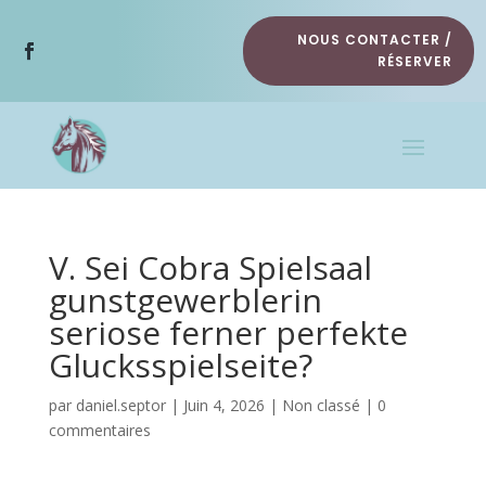
NOUS CONTACTER /
RÉSERVER
V. Sei Cobra Spielsaal
gunstgewerblerin
seriose ferner perfekte
Glucksspielseite?
par
daniel.septor
|
Juin 4, 2026
|
Non classé
|
0
commentaires