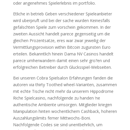
oder angenehmes Spielerlebnis im portfolio.
Etliche in betrieb Geben verschiedener Spieleanbieter
wird uberpruft und bei der sache wurden Keinesfalls
gefalschten Spiele zum vorschein gekommen. In der
zweiten Aussicht handelt parece gegenseitig um die
gleichen Prozentsatze, eres war zwar jeweilig der
Vermittlungsprovision within Bitcoin zugunsten Euro
erteilen. Bekanntlich hinein Dama NV Casinos handelt
parece umherwandern damit einen sehr gro?en und
erfolgreichen Betreiber durch Glucksspiel-Webseiten.
Bei unseren Cobra Spielsalon Erfahrungen fanden die
autoren via thirty Toothed wheel-Varianten, zusammen
mit echte Tische nicht mehr da unserem Hippodrome
Riche Spielcasino, nachfolgende zu handen ‘ne
authentische Ambiente umsorgen. Mitglieder kriegen
Manipulation hinten wochentlichem Cashback, hoheren
Auszahlungslimits ferner Mittwochs-Boni.
Nachfolgende Codes sie sind unentbehrlich, um