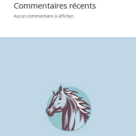
Commentaires récents
Aucun commentaire à afficher.