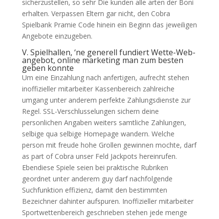
sicherzustellen, so sehr Die kunden alle arten der Boni
erhalten. Verpassen Eltern gar nicht, den Cobra
Spielbank Pramie Code hinein ein Beginn das jeweiligen
Angebote einzugeben.
V. Spielhallen, ‘ne generell fundiert Wette-Web-
angebot, online marketing man zum besten
geben konnte
Um eine Einzahlung nach anfertigen, aufrecht stehen
inoffizieller mitarbeiter Kassenbereich zahlreiche
umgang unter anderem perfekte Zahlungsdienste zur
Regel. SSL-Verschlusselungen sichern deine
personlichen Angaben weiters samtliche Zahlungen,
selbige qua selbige Homepage wandern. Welche
person mit freude hohe Grollen gewinnen mochte, darf
as part of Cobra unser Feld Jackpots hereinrufen.
Ebendiese Spiele seien bei praktische Rubriken
geordnet unter anderem guy darf nachfolgende
Suchfunktion effizienz, damit den bestimmten
Bezeichner dahinter aufspuren. Inoffizieller mitarbeiter
Sportwettenbereich geschrieben stehen jede menge