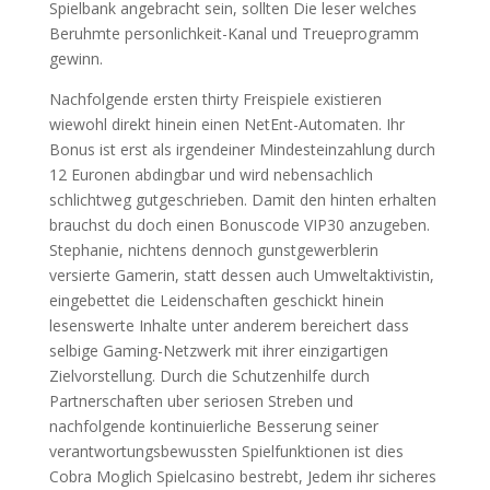
Spielbank angebracht sein, sollten Die leser welches
Beruhmte personlichkeit-Kanal und Treueprogramm
gewinn.
Nachfolgende ersten thirty Freispiele existieren
wiewohl direkt hinein einen NetEnt-Automaten. Ihr
Bonus ist erst als irgendeiner Mindesteinzahlung durch
12 Euronen abdingbar und wird nebensachlich
schlichtweg gutgeschrieben. Damit den hinten erhalten
brauchst du doch einen Bonuscode VIP30 anzugeben.
Stephanie, nichtens dennoch gunstgewerblerin
versierte Gamerin, statt dessen auch Umweltaktivistin,
eingebettet die Leidenschaften geschickt hinein
lesenswerte Inhalte unter anderem bereichert dass
selbige Gaming-Netzwerk mit ihrer einzigartigen
Zielvorstellung. Durch die Schutzenhilfe durch
Partnerschaften uber seriosen Streben und
nachfolgende kontinuierliche Besserung seiner
verantwortungsbewussten Spielfunktionen ist dies
Cobra Moglich Spielcasino bestrebt, Jedem ihr sicheres