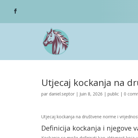
Utjecaj kockanja na d
par
daniel.septor
|
Juin 8, 2026
|
public
|
0 comm
Utjecaj kockanja na društvene norme i vrijednos
Definicija kockanja i njegove v
Kockanje se može definirati kao aktivnost koja uk