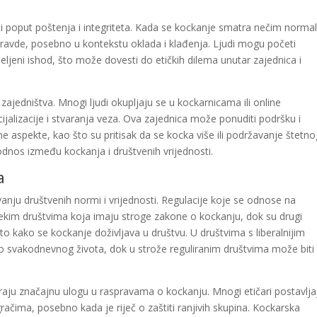
i poput poštenja i integriteta. Kada se kockanje smatra nečim norma
pravde, posebno u kontekstu oklada i klađenja. Ljudi mogu početi
ljeni ishod, što može dovesti do etičkih dilema unutar zajednica i
 zajedništva. Mnogi ljudi okupljaju se u kockarnicama ili online
jalizacije i stvaranja veza. Ova zajednica može ponuditi podršku i
ne aspekte, kao što su pritisak da se kocka više ili podržavanje štetn
dnos između kockanja i društvenih vrijednosti.
a
vanju društvenih normi i vrijednosti. Regulacije koje se odnose na
nekim društvima koja imaju stroge zakone o kockanju, dok su drugi
 to kako se kockanje doživljava u društvu. U društvima s liberalnijim
o svakodnevnog života, dok u strože reguliranim društvima može biti
graju značajnu ulogu u raspravama o kockanju. Mnogi etičari postavlja
ačima, posebno kada je riječ o zaštiti ranjivih skupina. Kockarska