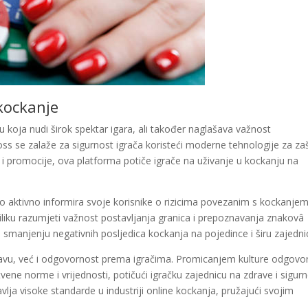
kockanje
 koja nudi širok spektar igara, ali također naglašava važnost
s se zalaže za sigurnost igrača koristeći moderne tehnologije za zaš
i promocije, ova platforma potiče igrače na uživanje u kockanju na
no aktivno informira svoje korisnike o rizicima povezanim s kockanjem
priliku razumjeti važnost postavljanja granica i prepoznavanja znakovâ
i smanjenju negativnih posljedica kockanja na pojedince i širu zajedni
avu, već i odgovornost prema igračima. Promicanjem kulture odgovo
vene norme i vrijednosti, potičući igračku zajednicu na zdrave i sigur
lja visoke standarde u industriji online kockanja, pružajući svojim