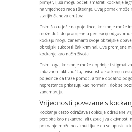
primjer, ljudi mogu početi smatrati kockanje leg
na vrijednosti rada i štednje. Ovaj pomak može 
starijih članova društva.
Osim što utječe na pojedince, kockanje može ima
može doći do promjene u percepciji odgovornosti 
kockaju mogu zanemariti svoje obiteljske obave
obiteljski sukobi ili čak kriminal. Ove promjene m
kockanje kao način života.
Osim toga, kockanje može doprinijeti stigmatiza
zabavnom aktivnošću, ovisnost o kockanju često 
pojedince da traže pomoć, a time dodatno pogor
neprestance prikazuju kao normalni, dok se pozi
zanemaruju.
Vrijednosti povezane s kocka
Kockanje često odražava i oblikuje određene vri
percipira kao riskantna, ali uzbudljiva aktivnos
poimanje može potaknuti ljude da se upuste u k