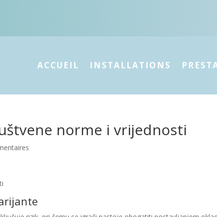
ACCUEIL
INSTALLATIONS
PREST
ruštvene norme i vrijednosti
entaires
ti
arijante
ljučuje rizik, pri čemu se igrači nastoje obogatiti postavljanjem okla