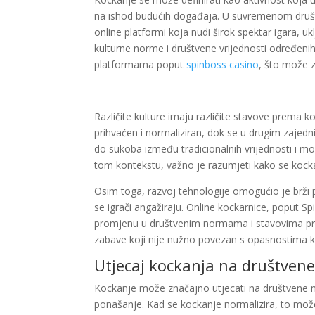
na ishod budućih događaja. U suvremenom društvu,
online platformi koja nudi širok spektar igara, ukl
kulturne norme i društvene vrijednosti određeni
platformama poput
spinboss casino
, što može z
Različite kulture imaju različite stavove prema 
prihvaćen i normaliziran, dok se u drugim zaje
do sukoba između tradicionalnih vrijednosti i mo
tom kontekstu, važno je razumjeti kako se kockan
Osim toga, razvoj tehnologije omogućio je brži p
se igrači angažiraju. Online kockarnice, poput 
promjenu u društvenim normama i stavovima prem
zabave koji nije nužno povezan s opasnostima ko
Utjecaj kockanja na društven
Kockanje može značajno utjecati na društvene 
ponašanje. Kad se kockanje normalizira, to može 