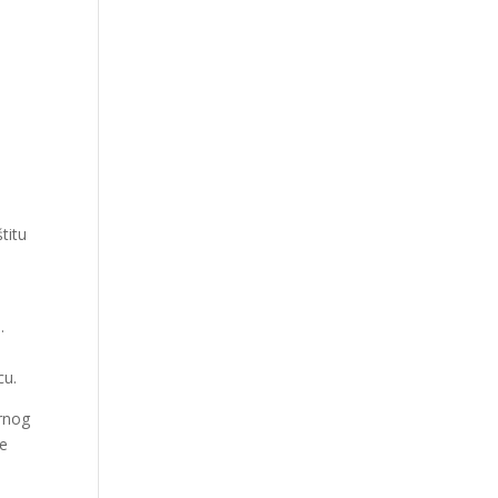
titu
.
cu.
rnog
ne