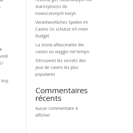
starożytności do
o
nowoczesnych kasyn
Verantwortliches Spielen im
Casino So schütze ich mein
Budget
La storia affascinante dei
je
casino un viaggio nel tempo
vodi
Découvrez les secrets des
 U
jeux de casino les plus
populaires
 koji
Commentaires
k
récents
Aucun commentaire à
afficher.