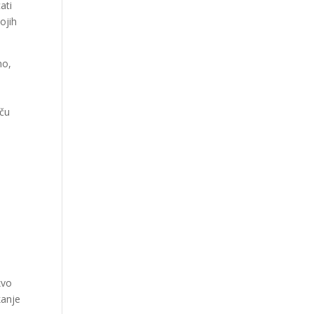
ati
ojih
no,
iču
kvo
kanje