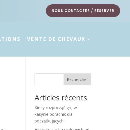
NOUS CONTACTER / RÉSERVER
ATIONS
VENTE DE CHEVAUX
Rechercher
Articles récents
Kiedy rozpocząć grę w
kasynie poradnik dla
początkujących
Historia gier hazardowych od
da