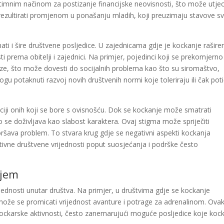
itimnim načinom za postizanje financijske neovisnosti, što može utjec
rezultirati promjenom u ponašanju mladih, koji preuzimaju stavove sv
ti i šire društvene posljedice. U zajednicama gdje je kockanje rašire
prema obitelji i zajednici. Na primjer, pojedinci koji se prekomjerno
ze, što može dovesti do socijalnih problema kao što su siromaštvo,
ogu potaknuti razvoj novih društvenih normi koje toleriraju ili čak pot
ciji onih koji se bore s ovisnošću. Dok se kockanje može smatrati
se doživljava kao slabost karaktera. Ovaj stigma može spriječiti
šava problem. To stvara krug gdje se negativni aspekti kockanja
tivne društvene vrijednosti poput suosjećanja i podrške često
njem
jednosti unutar društva. Na primjer, u društvima gdje se kockanje
t, može se promicati vrijednost avanture i potrage za adrenalinom. Ova
ockarske aktivnosti, često zanemarujući moguće posljedice koje koc