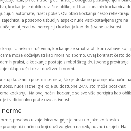
 kockanje je dobilo različite oblike, od tradicionalnih kockarnica d
jučujući automate, rulet i poker. Ovi oblici kockanja često reflektiraju
h zajednica, a posebno uzbudljiv aspekt nude visokostavljene igre na
načajno utjecati na percepciju kockanja kao društvene aktivnosti.
kockanju. U nekim društvima, kockanje se smatra oblikom zabave koji 
dnicama može doživljavati kao moralno sporno. Ovaj kontrast često do
dernih praksi, a kockanje postaje simbol šireg društvenog previranja.
je uklapa u širi okvir društvenih normi.
ristup kockanju putem interneta, što je dodatno promijenilo način na
SpinBoss, nude razne igre koje su dostupne 24/7, što može potaknuti
a kockanju. Na ovaj način, kockanje se sve više percipira kao obli
je tradicionalno prate ovu aktivnost.
e norme
norme, posebno u zajednicama gdje je prisutno jako kockarsko
promijeniti način na koji društvo gleda na rizik, novac i uspjeh. Na