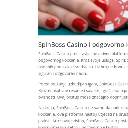
SpinBoss Casino i odgovorno 
SpinBoss Casino predstavlja inovativnu platformu
odgovornog kockanja. Kroz svoje usluge, SpinBos
osobnih podataka i sredstava. Uz brojne bonuse 
siguran i odgovoran način.
Pored pružanja uzbudljivih igara, SpinBoss Casi
Kroz edukativne resurse i savjete, igrači imaju 
ovisnosti. Ovaj pristup može značajno doprinijet
Na kraju, SpinBoss Casino ne samo da nudi zab
kockanja, ova platforma nastoji utjecati na društ
prakse. Kroz ovaj pristup, SpinBoss Casino postav
korisnicima kvalitetno i odgovorno iskustvo.