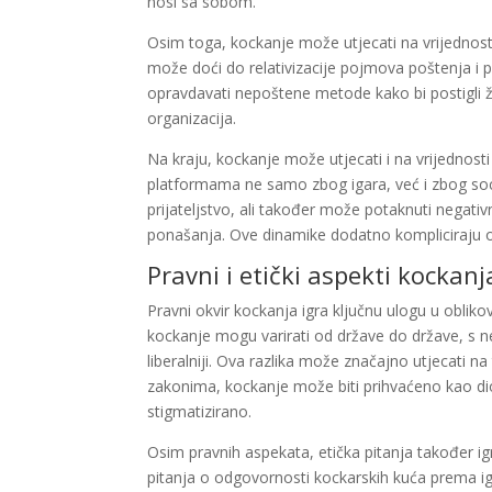
nosi sa sobom.
Osim toga, kockanje može utjecati na vrijednost
može doći do relativizacije pojmova poštenja i 
opravdavati nepoštene metode kako bi postigli že
organizacija.
Na kraju, kockanje može utjecati i na vrijednosti
platformama ne samo zbog igara, već i zbog soci
prijateljstvo, ali također može potaknuti negativ
ponašanja. Ove dinamike dodatno kompliciraju o
Pravni i etički aspekti kockanj
Pravni okvir kockanja igra ključnu ulogu u obliko
kockanje mogu varirati od države do države, s 
liberalniji. Ova razlika može značajno utjecati na
zakonima, kockanje može biti prihvaćeno kao di
stigmatizirano.
Osim pravnih aspekata, etička pitanja također i
pitanja o odgovornosti kockarskih kuća prema igr