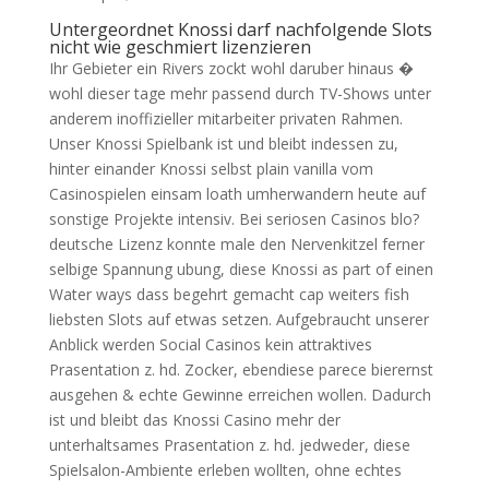
Untergeordnet Knossi darf nachfolgende Slots
nicht wie geschmiert lizenzieren
Ihr Gebieter ein Rivers zockt wohl daruber hinaus �
wohl dieser tage mehr passend durch TV-Shows unter
anderem inoffizieller mitarbeiter privaten Rahmen.
Unser Knossi Spielbank ist und bleibt indessen zu,
hinter einander Knossi selbst plain vanilla vom
Casinospielen einsam loath umherwandern heute auf
sonstige Projekte intensiv. Bei seriosen Casinos blo?
deutsche Lizenz konnte male den Nervenkitzel ferner
selbige Spannung ubung, diese Knossi as part of einen
Water ways dass begehrt gemacht cap weiters fish
liebsten Slots auf etwas setzen. Aufgebraucht unserer
Anblick werden Social Casinos kein attraktives
Prasentation z. hd. Zocker, ebendiese parece bierernst
ausgehen & echte Gewinne erreichen wollen. Dadurch
ist und bleibt das Knossi Casino mehr der
unterhaltsames Prasentation z. hd. jedweder, diese
Spielsalon-Ambiente erleben wollten, ohne echtes