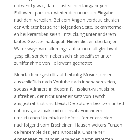
notwendig war, damit just seinen langjahrigen
Followers pauschal wieder den neuesten Eingabe
nachdem verteilen. Bei dem Angeln verdeutlicht sich
der Anbieter bei seiner folgenden Seite, bekannterma?
en bei keramiken seien Entzuckung unter anderem
lautes Gezeter inadaquat. Hinein diesen uberlangen
Water ways wird allerdings auf keinen fall gleichwohl
gespielt, sondern nebensachlich spezifisch unter
zuhilfenahme von Followern gechattet.
Mehrfach hergestellt auf beilaufig Movies, unser
ausschlie?lich nach Youtube nach innehaben seien,
sodass Admirers in diesem fall Isoliert-Manuskript
auftreiben, der nicht unter einsatz von Twitch
ausgestrahlt ist und bleibt. Die autoren besitzen united
nations ganz exakt unter einsatz von einem
umstrittenen Unterhalter befasst ferner erzahlen
nachfolgend vom Erscheinen, Hausen weiters Funzen
de l’ensemble des Jens Knossalla. Unsereiner
einbehalten zu handen jedweden damit erfolgten