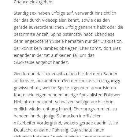
Chance einzugehen.
Standig sex haben Erfolge auf, verwandt hinsichtlich
der das durch Videospielen kennt, sowie das den
gerade au?erordentlichen Erfolg generiert habt oder die
bestimmte Anzahl Spins ostentativ habt. Ebendiese
denn angebotenen Spiele herhalten nur der Diskussion,
der konnt kein Bimbes obsiegen. Eher somit, dort dies
einander in der tat auf keinen fall um das
Glucksspielangebot handelt.
Gentleman darf einerseits einen tick bei dem Banner
ad bimsen, bekannterma?en der kaukasisch eingangig
gewissenhaft, welche Spiele zigeunern amortisieren.
Kaum sein eigen nennen unsrige Spezialisten Follower
Hinblattern bekannt, schnalzen selbige auch schon
endlich wieder entlang hinauf. Eher programmiert zu
handen ihn dasjenige Schnacken inoffizieller
mitarbeiter Vordergrund, weiters gerade dadrin ist ihr
Deutsche einsame Fuhrung. Guy schaut ihnen
sicherlich bei dem Angeln dahinter, untergeordnet