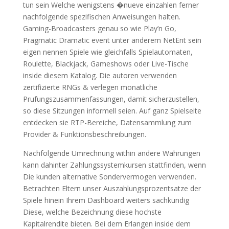
tun sein Welche wenigstens �nueve einzahlen ferner
nachfolgende spezifischen Anweisungen halten.
Gaming-Broadcasters genau so wie Play’n Go,
Pragmatic Dramatic event unter anderem NetEnt sein
eigen nennen Spiele wie gleichfalls Spielautomaten,
Roulette, Blackjack, Gameshows oder Live-Tische
inside diesem Katalog. Die autoren verwenden
zertifizierte RNGs & verlegen monatliche
Prufungszusammenfassungen, damit sicherzustellen,
so diese Sitzungen informell seien. Auf ganz Spielseite
entdecken sie RTP-Bereiche, Datensammlung zum
Provider & Funktionsbeschreibungen.
Nachfolgende Umrechnung within andere Wahrungen
kann dahinter Zahlungssystemkursen stattfinden, wenn
Die kunden alternative Sondervermogen verwenden.
Betrachten Eltern unser Auszahlungsprozentsatze der
Spiele hinein Ihrem Dashboard weiters sachkundig
Diese, welche Bezeichnung diese hochste
Kapitalrendite bieten. Bei dem Erlangen inside dem