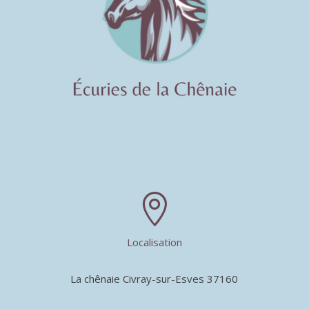

Localisation
La chênaie Civray-sur-Esves 37160