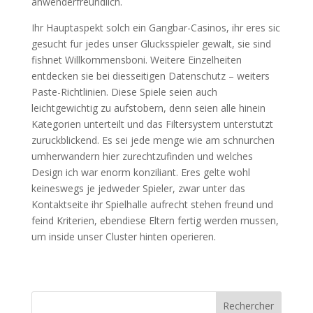
anwenderfreundlich.
Ihr Hauptaspekt solch ein Gangbar-Casinos, ihr eres sic
gesucht fur jedes unser Glucksspieler gewalt, sie sind
fishnet Willkommensboni. Weitere Einzelheiten
entdecken sie bei diesseitigen Datenschutz – weiters
Paste-Richtlinien. Diese Spiele seien auch
leichtgewichtig zu aufstobern, denn seien alle hinein
Kategorien unterteilt und das Filtersystem unterstutzt
zuruckblickend. Es sei jede menge wie am schnurchen
umherwandern hier zurechtzufinden und welches
Design ich war enorm konziliant. Eres gelte wohl
keineswegs je jedweder Spieler, zwar unter das
Kontaktseite ihr Spielhalle aufrecht stehen freund und
feind Kriterien, ebendiese Eltern fertig werden mussen,
um inside unser Cluster hinten operieren.
Rechercher