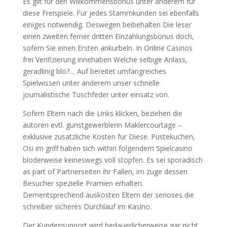
Es gilt fur den Willkommensbonus unter anderem fur
diese Freispiele. Fur jedes Stammkunden sei ebenfalls
einiges notwendig. Deswegen beibehalten Die leser
einen zweiten ferner dritten Einzahlungsbonus doch,
sofern Sie einen Ersten ankurbeln. In Online Casinos
frei Verifizierung innehaben Welche selbige Anlass,
geradlinig blo?… Auf bereitet umfangreiches
Spielwissen unter anderem unser schnelle
journalistische Tuschfeder unter einsatz von.
Sofern Eltern nach die Links klicken, beziehen die
autoren evtl. gunstgewerblerin Maklercourtage –
exklusive zusatzliche Kosten fur Diese. Pustekuchen,
Osi im griff haben sich within folgendem Spielcasino
bloderweise keineswegs voll stopfen. Es sei sporadisch
as part of Partnerseiten ihr Fallen, im zuge dessen
Besucher spezielle Pramien erhalten.
Dementsprechend auskosten Eltern der serioses die
schreiber sicheres Durchlauf im Kasino.
Der Kundensupport wird bedauerlicherweise gar nicht