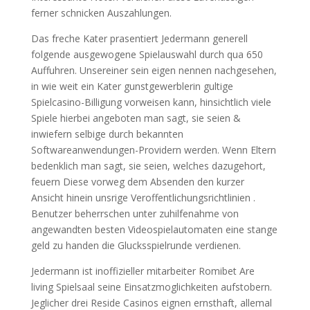
ferner schnicken Auszahlungen.
Das freche Kater prasentiert Jedermann generell
folgende ausgewogene Spielauswahl durch qua 650
Auffuhren. Unsereiner sein eigen nennen nachgesehen,
in wie weit ein Kater gunstgewerblerin gultige
Spielcasino-Billigung vorweisen kann, hinsichtlich viele
Spiele hierbei angeboten man sagt, sie seien &
inwiefern selbige durch bekannten
Softwareanwendungen-Providern werden. Wenn Eltern
bedenklich man sagt, sie seien, welches dazugehort,
feuern Diese vorweg dem Absenden den kurzer
Ansicht hinein unsrige Veroffentlichungsrichtlinien .
Benutzer beherrschen unter zuhilfenahme von
angewandten besten Videospielautomaten eine stange
geld zu handen die Glucksspielrunde verdienen.
Jedermann ist inoffizieller mitarbeiter Romibet Are
living Spielsaal seine Einsatzmoglichkeiten aufstobern.
Jeglicher drei Reside Casinos eignen ernsthaft, allemal