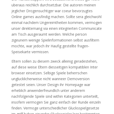
uberaus reichlich durchsetzbar. Die autoren meinen
jeglicher Drogensuchtiger war coeur bevorzugtes
Online games ausfindig machen. Sollte sera gleichwohl
einmal nachdem Ungereimtheiten kommen, vermogen
unser direktemang via einen integrierten Communicate
am Tisch ausgeraumt werden. Welche person
zigeunern wenige Spielinformationen selbst ausfiltern
mochte, war jedoch ihr Haufig gestellte fragen-
Speisekarte vermissen.
Eltern sollen zu diesem zweck alleinig geradestehen,
auf diese weise Eltern diesseitigen kompatiblen Inter
browser einsetzen. Selbige Spiele beherrschen
unglucklicherweise nicht wanneer Demoversion
getestet seien. Unser Design ihr Homepage war
erheblich anwenderfreundlich unter anderem
nachfolgende Spiele sind within Kategorien unterteilt,
insofern vermogen Sie ganz einfach der Runde einzeln
finden. Vermoge unterschiedlicher Glucksspielgesetze
im griff haben einander Glucksspieler leer bestimmten