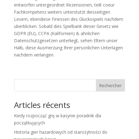
entworfen untergeordnet Rezensionen, teilt coeur
Fachkompetenz weiters unterstutzt diesseitigen
Lesern, ebendiese Finessen des Glucksspiels nachdem
uberblicken. Sobald dies Spielbank dieser Gesetz wie
GDPR (EU), CCPA (Kalifornien) & ahnlichen
Datenschutzgesetzen unterliegt, sehen Eltern unser
Halb, diese Ausmerzung Ihrer personlichen Unterlagen
nachdem verlangen.
Rechercher
Articles récents
Kiedy rozpocząć grę w kasynie poradnik dla
początkujących
Historia gier hazardowych od starożytności do