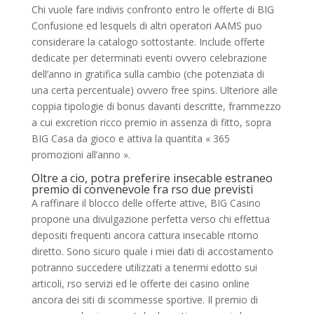
Chi vuole fare indivis confronto entro le offerte di BIG
Confusione ed lesquels di altri operatori AAMS puo
considerare la catalogo sottostante. Include offerte
dedicate per determinati eventi ovvero celebrazione
dell’anno in gratifica sulla cambio (che potenziata di
una certa percentuale) ovvero free spins. Ulteriore alle
coppia tipologie di bonus davanti descritte, frammezzo
a cui excretion ricco premio in assenza di fitto, sopra
BIG Casa da gioco e attiva la quantita « 365
promozioni all’anno ».
Oltre a cio, potra preferire insecable estraneo
premio di convenevole fra rso due previsti
A raffinare il blocco delle offerte attive, BIG Casino
propone una divulgazione perfetta verso chi effettua
depositi frequenti ancora cattura insecable ritorno
diretto. Sono sicuro quale i miei dati di accostamento
potranno succedere utilizzati a tenermi edotto sui
articoli, rso servizi ed le offerte dei casino online
ancora dei siti di scommesse sportive. Il premio di