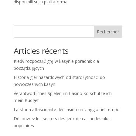
disponibili sulla piattaforma.
Rechercher
Articles récents
Kiedy rozpocząć grę w kasynie poradnik dla
początkujących
Historia gier hazardowych od starożytności do
nowoczesnych kasyn
Verantwortliches Spielen im Casino So schütze ich
mein Budget
La storia affascinante dei casino un viaggio nel tempo
Découvrez les secrets des jeux de casino les plus
populaires