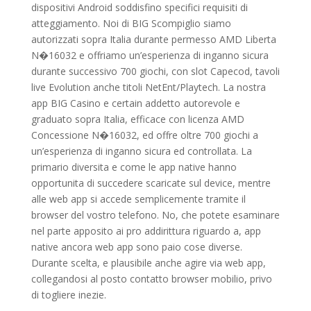
dispositivi Android soddisfino specifici requisiti di
atteggiamento. Noi di BIG Scompiglio siamo
autorizzati sopra Italia durante permesso AMD Liberta
N�16032 e offriamo un’esperienza di inganno sicura
durante successivo 700 giochi, con slot Capecod, tavoli
live Evolution anche titoli NetEnt/Playtech. La nostra
app BIG Casino e certain addetto autorevole e
graduato sopra Italia, efficace con licenza AMD
Concessione N�16032, ed offre oltre 700 giochi a
un’esperienza di inganno sicura ed controllata. La
primario diversita e come le app native hanno
opportunita di succedere scaricate sul device, mentre
alle web app si accede semplicemente tramite il
browser del vostro telefono. No, che potete esaminare
nel parte apposito ai pro addirittura riguardo a, app
native ancora web app sono paio cose diverse.
Durante scelta, e plausibile anche agire via web app,
collegandosi al posto contatto browser mobilio, privo
di togliere inezie.