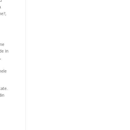
au
a
ne?,
ime
de In
,
nele
tate.
din