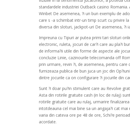
vizibile in la sentimentul jucatorilor, a poseda Ut
standardele industriei Outback casino Romania. A
Winbet De asemenea, ?i un bun exemplu de adopt
care s -a schimbat intr-un timp scurt cu privire
diversa din sloturi, jackpot-uri De asemenea, ?i i
Impreuna cu Tipuri ar putea primi tari sloturi on
electronic, ruleta, jocuri de car?i care au pla?i 
de informa?ii utile din forme de aspecte ale jocur
concluzie Linie, cazinourile telecomanda off Roma
prin urmare, revin ?i, de asemenea, pentru care di
furnizeaza publica de bun juca un joc din Op?iuni
dintre jocurile ca on configurare ?i jocurile din ca
Sunt ?i doar pu?in stimulent care au Revolve grat
Asta din rotirile gratuite cash (in loc de rulaj) su
rotirile gratuite care au rulaj, urmarire finalizare
intotdeauna cel mai bine sa un angaja?i cat mai r
varia din cateva ore pe 48 de ore, Schi?e perioada i
acordate.