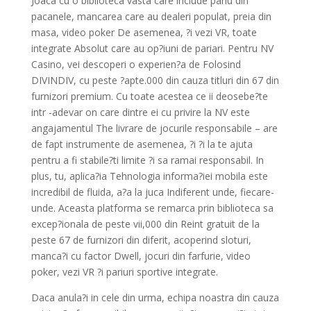
Joaca cu o biblioteca vasta care include pariu din
pacanele, mancarea care au dealeri populat, preia din
masa, video poker De asemenea, ?i vezi VR, toate
integrate Absolut care au op?iuni de pariari. Pentru NV
Casino, vei descoperi o experien?a de Folosind
DIVINDIV, cu peste ?apte.000 din cauza titluri din 67 din
furnizori premium. Cu toate acestea ce ii deosebe?te
intr -adevar on care dintre ei cu privire la NV este
angajamentul The livrare de jocurile responsabile – are
de fapt instrumente de asemenea, ?i ?i la te ajuta
pentru a fi stabile?ti limite ?i sa ramai responsabil. In
plus, tu, aplica?ia Tehnologia informa?iei mobila este
incredibil de fluida, a?a la juca Indiferent unde, fiecare-
unde. Aceasta platforma se remarca prin biblioteca sa
excep?ionala de peste vii,000 din Reint gratuit de la
peste 67 de furnizori din diferit, acoperind sloturi,
manca?i cu factor Dwell, jocuri din farfurie, video
poker, vezi VR ?i pariuri sportive integrate.
Daca anula?i in cele din urma, echipa noastra din cauza