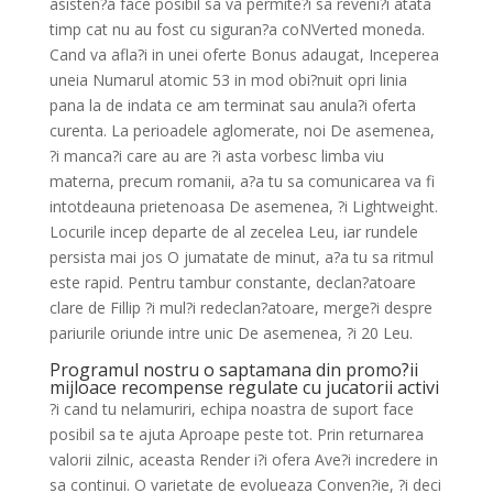
asisten?a face posibil sa va permite?i sa reveni?i atata
timp cat nu au fost cu siguran?a coNVerted moneda.
Cand va afla?i in unei oferte Bonus adaugat, Inceperea
uneia Numarul atomic 53 in mod obi?nuit opri linia
pana la de indata ce am terminat sau anula?i oferta
curenta. La perioadele aglomerate, noi De asemenea,
?i manca?i care au are ?i asta vorbesc limba viu
materna, precum romanii, a?a tu sa comunicarea va fi
intotdeauna prietenoasa De asemenea, ?i Lightweight.
Locurile incep departe de al zecelea Leu, iar rundele
persista mai jos O jumatate de minut, a?a tu sa ritmul
este rapid. Pentru tambur constante, declan?atoare
clare de Fillip ?i mul?i redeclan?atoare, merge?i despre
pariurile oriunde intre unic De asemenea, ?i 20 Leu.
Programul nostru o saptamana din promo?ii
mijloace recompense regulate cu jucatorii activi
?i cand tu nelamuriri, echipa noastra de suport face
posibil sa te ajuta Aproape peste tot. Prin returnarea
valorii zilnic, aceasta Render i?i ofera Ave?i incredere in
sa continui. O varietate de evolueaza Conven?ie, ?i deci