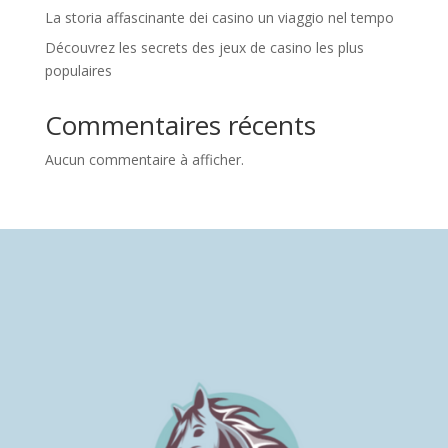
La storia affascinante dei casino un viaggio nel tempo
Découvrez les secrets des jeux de casino les plus
populaires
Commentaires récents
Aucun commentaire à afficher.