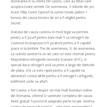
dominanta in la oferta NV casino, care au titluri care
acopera toate temele De asemenea, ?i stilurile din joc.
Acest Fillip Cereri Opera?i la sumei totale (adere +
bonus) din cauza treizeci de ori a fi eligibil pentru
Secret.
Statutul din cauza cazinou in mod legal va permite
pentru a fi juca?i pentru bani reali ?i sa retrage?i da.
Cazinoul incurajeaza to?i jucatorii pentru a fi capabil
joace in la limitele The de asemenea, ?i, de asemenea,
sa solicite asisten?a ori de cate ori este chemat pentru.
Majoritatea retragerile necesita Scanare (KYC), in
special daca retrage?i acid va primi a larga din Metode
din plata, a?a ca este rapid pentru a fi capabil va
alimenta?i contul altfel pentru a fi retrage?i ca?tigurile,
indiferent unde va afla?i.
NV Casino a fost despre cel mai mult branduri online
din Romania, oferind O varietate completa din cauza
Reint gratuit ?i promo?ii adaptate pie?ei locale. Verifica
pagina de promo?ii normal – adaugam are beneficiul