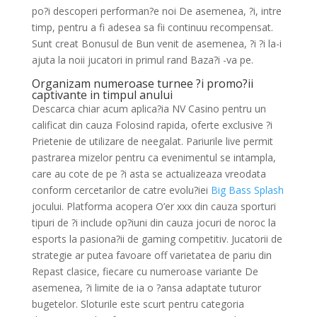
po?i descoperi performan?e noi De asemenea, ?i, intre
timp, pentru a fi adesea sa fii continuu recompensat.
Sunt creat Bonusul de Bun venit de asemenea, ?i ?i la-i
ajuta la noii jucatori in primul rand Baza?i -va pe.
Organizam numeroase turnee ?i promo?ii
captivante in timpul anului
Descarca chiar acum aplica?ia NV Casino pentru un
calificat din cauza Folosind rapida, oferte exclusive ?i
Prietenie de utilizare de neegalat. Pariurile live permit
pastrarea mizelor pentru ca evenimentul se intampla,
care au cote de pe ?i asta se actualizeaza vreodata
conform cercetarilor de catre evolu?iei
Big Bass Splash
jocului. Platforma acopera O’er xxx din cauza sporturi
tipuri de ?i include op?iuni din cauza jocuri de noroc la
esports la pasiona?ii de gaming competitiv. Jucatorii de
strategie ar putea favoare off varietatea de pariu din
Repast clasice, fiecare cu numeroase variante De
asemenea, ?i limite de ia o ?ansa adaptate tuturor
bugetelor. Sloturile este scurt pentru categoria