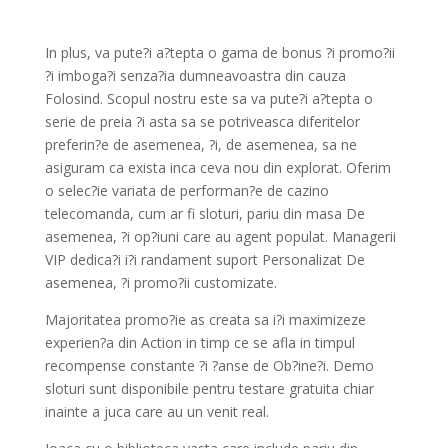
In plus, va pute?i a?tepta o gama de bonus ?i promo?ii
?i imboga?i senza?ia dumneavoastra din cauza
Folosind. Scopul nostru este sa va pute?i a?tepta o
serie de preia ?i asta sa se potriveasca diferitelor
preferin?e de asemenea, ?i, de asemenea, sa ne
asiguram ca exista inca ceva nou din explorat. Oferim
o selec?ie variata de performan?e de cazino
telecomanda, cum ar fi sloturi, pariu din masa De
asemenea, ?i op?iuni care au agent populat. Managerii
VIP dedica?i i?i randament suport Personalizat De
asemenea, ?i promo?ii customizate.
Majoritatea promo?ie as creata sa i?i maximizeze
experien?a din Action in timp ce se afla in timpul
recompense constante ?i ?anse de Ob?ine?i. Demo
sloturi sunt disponibile pentru testare gratuita chiar
inainte a juca care au un venit real.