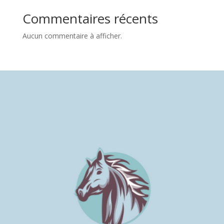
Commentaires récents
Aucun commentaire à afficher.