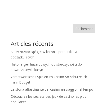
Rechercher
Articles récents
Kiedy rozpocząć grę w kasynie poradnik dla
początkujących
Historia gier hazardowych od starożytności do
nowoczesnych kasyn
Verantwortliches Spielen im Casino So schütze ich
mein Budget
La storia affascinante dei casino un viaggio nel tempo
Découvrez les secrets des jeux de casino les plus
populaires