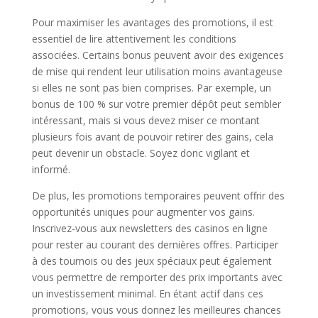
Pour maximiser les avantages des promotions, il est
essentiel de lire attentivement les conditions
associées. Certains bonus peuvent avoir des exigences
de mise qui rendent leur utilisation moins avantageuse
si elles ne sont pas bien comprises. Par exemple, un
bonus de 100 % sur votre premier dépôt peut sembler
intéressant, mais si vous devez miser ce montant
plusieurs fois avant de pouvoir retirer des gains, cela
peut devenir un obstacle. Soyez donc vigilant et
informé.
De plus, les promotions temporaires peuvent offrir des
opportunités uniques pour augmenter vos gains.
Inscrivez-vous aux newsletters des casinos en ligne
pour rester au courant des dernières offres. Participer
à des tournois ou des jeux spéciaux peut également
vous permettre de remporter des prix importants avec
un investissement minimal. En étant actif dans ces
promotions, vous vous donnez les meilleures chances