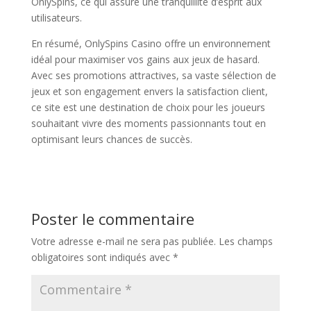
OnlySpins, ce qui assure une tranquillité d’esprit aux
utilisateurs.
En résumé, OnlySpins Casino offre un environnement
idéal pour maximiser vos gains aux jeux de hasard.
Avec ses promotions attractives, sa vaste sélection de
jeux et son engagement envers la satisfaction client,
ce site est une destination de choix pour les joueurs
souhaitant vivre des moments passionnants tout en
optimisant leurs chances de succès.
Poster le commentaire
Votre adresse e-mail ne sera pas publiée.
Les champs
obligatoires sont indiqués avec
*