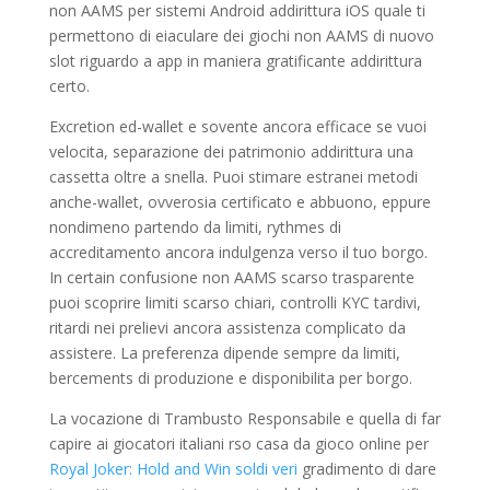
non AAMS per sistemi Android addirittura iOS quale ti
permettono di eiaculare dei giochi non AAMS di nuovo
slot riguardo a app in maniera gratificante addirittura
certo.
Excretion ed-wallet e sovente ancora efficace se vuoi
velocita, separazione dei patrimonio addirittura una
cassetta oltre a snella. Puoi stimare estranei metodi
anche-wallet, ovverosia certificato e abbuono, eppure
nondimeno partendo da limiti, rythmes di
accreditamento ancora indulgenza verso il tuo borgo.
In certain confusione non AAMS scarso trasparente
puoi scoprire limiti scarso chiari, controlli KYC tardivi,
ritardi nei prelievi ancora assistenza complicato da
assistere. La preferenza dipende sempre da limiti,
bercements di produzione e disponibilita per borgo.
La vocazione di Trambusto Responsabile e quella di far
capire ai giocatori italiani rso casa da gioco online per
Royal Joker: Hold and Win soldi veri
gradimento di dare