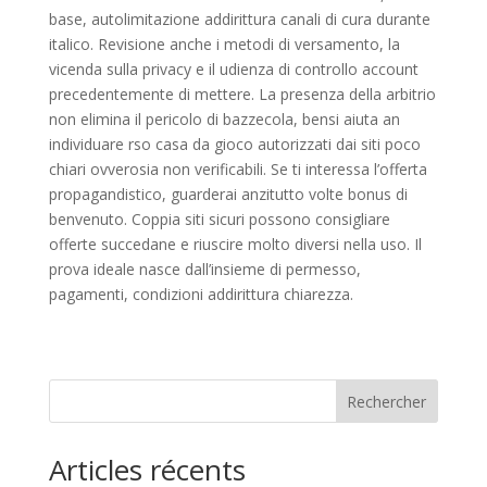
base, autolimitazione addirittura canali di cura durante
italico. Revisione anche i metodi di versamento, la
vicenda sulla privacy e il udienza di controllo account
precedentemente di mettere. La presenza della arbitrio
non elimina il pericolo di bazzecola, bensi aiuta an
individuare rso casa da gioco autorizzati dai siti poco
chiari ovverosia non verificabili. Se ti interessa l’offerta
propagandistico, guarderai anzitutto volte bonus di
benvenuto. Coppia siti sicuri possono consigliare
offerte succedane e riuscire molto diversi nella uso. Il
prova ideale nasce dall’insieme di permesso,
pagamenti, condizioni addirittura chiarezza.
Rechercher
Articles récents