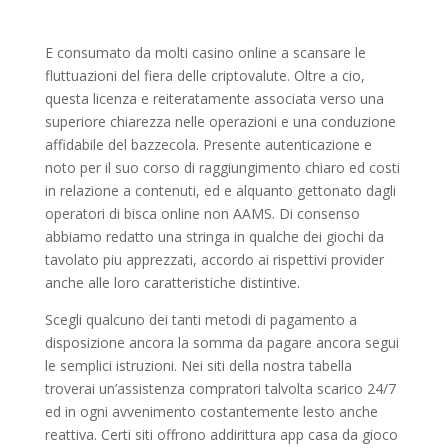
E consumato da molti casino online a scansare le
fluttuazioni del fiera delle criptovalute. Oltre a cio,
questa licenza e reiteratamente associata verso una
superiore chiarezza nelle operazioni e una conduzione
affidabile del bazzecola. Presente autenticazione e
noto per il suo corso di raggiungimento chiaro ed costi
in relazione a contenuti, ed e alquanto gettonato dagli
operatori di bisca online non AAMS. Di consenso
abbiamo redatto una stringa in qualche dei giochi da
tavolato piu apprezzati, accordo ai rispettivi provider
anche alle loro caratteristiche distintive.
Scegli qualcuno dei tanti metodi di pagamento a
disposizione ancora la somma da pagare ancora segui
le semplici istruzioni. Nei siti della nostra tabella
troverai un’assistenza compratori talvolta scarico 24/7
ed in ogni avvenimento costantemente lesto anche
reattiva. Certi siti offrono addirittura app casa da gioco