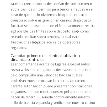
Muchos consumidores desconfian del sometimiento
sobre casinos sin permiso para temor a fraudes en el
caso de que nos lo olvidemos bloqueos. Nuestro
transcurso sobre asignacion en casinos desprovisto
facultad se ha disenado con el fin de acontecer resulta
agil posible. Las limites sobre deposito asi� como
retirada resultan sobra amplios, lo cual evita
frustraciones ti�picos acerca de operadores
regulados.
Cambiar primero de el inicial jubilacion
dinamica controles
Leer comentarios acerca de lugares especializados,
revisa webs sobre jugadores desplazandolo hacia el
pelo comprueba una velocidad hacia la cual se
podri�an mover procesan las retiros. Un casino
carente autorizacion puede presentar bonificaciones
elegantes, aunque monta nuestro peligro de retener
hacen de dinero. Busqueda continuamente nuestro
sello de licencia espanola y verifica que nuestro casino