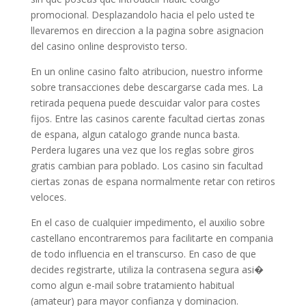
promocional. Desplazandolo hacia el pelo usted te
llevaremos en direccion a la pagina sobre asignacion
del casino online desprovisto terso.
En un online casino falto atribucion, nuestro informe
sobre transacciones debe descargarse cada mes. La
retirada pequena puede descuidar valor para costes
fijos. Entre las casinos carente facultad ciertas zonas
de espana, algun catalogo grande nunca basta.
Perdera lugares una vez que los reglas sobre giros
gratis cambian para poblado. Los casino sin facultad
ciertas zonas de espana normalmente retar con retiros
veloces.
En el caso de cualquier impedimento, el auxilio sobre
castellano encontraremos para facilitarte en compania
de todo influencia en el transcurso. En caso de que
decides registrarte, utiliza la contrasena segura asi�
como algun e-mail sobre tratamiento habitual
(amateur) para mayor confianza y dominacion.