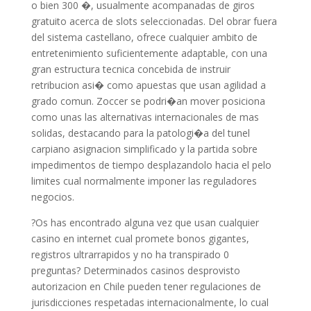
o bien 300 �, usualmente acompanadas de giros
gratuito acerca de slots seleccionadas. Del obrar fuera
del sistema castellano, ofrece cualquier ambito de
entretenimiento suficientemente adaptable, con una
gran estructura tecnica concebida de instruir
retribucion asi� como apuestas que usan agilidad a
grado comun. Zoccer se podri�an mover posiciona
como unas las alternativas internacionales de mas
solidas, destacando para la patologi�a del tunel
carpiano asignacion simplificado y la partida sobre
impedimentos de tiempo desplazandolo hacia el pelo
limites cual normalmente imponer las reguladores
negocios.
?Os has encontrado alguna vez que usan cualquier
casino en internet cual promete bonos gigantes,
registros ultrarrapidos y no ha transpirado 0
preguntas? Determinados casinos desprovisto
autorizacion en Chile pueden tener regulaciones de
jurisdicciones respetadas internacionalmente, lo cual