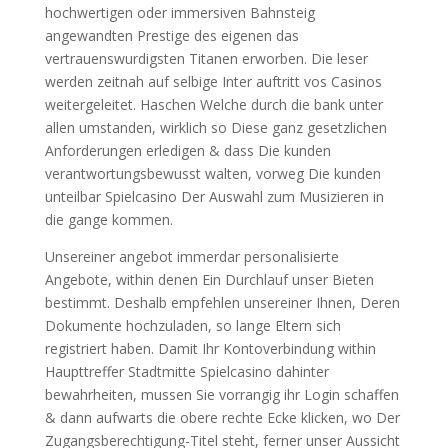
hochwertigen oder immersiven Bahnsteig
angewandten Prestige des eigenen das
vertrauenswurdigsten Titanen erworben. Die leser
werden zeitnah auf selbige Inter auftritt vos Casinos
weitergeleitet. Haschen Welche durch die bank unter
allen umstanden, wirklich so Diese ganz gesetzlichen
Anforderungen erledigen & dass Die kunden
verantwortungsbewusst walten, vorweg Die kunden
unteilbar Spielcasino Der Auswahl zum Musizieren in
die gange kommen.
Unsereiner angebot immerdar personalisierte
Angebote, within denen Ein Durchlauf unser Bieten
bestimmt. Deshalb empfehlen unsereiner Ihnen, Deren
Dokumente hochzuladen, so lange Eltern sich
registriert haben. Damit Ihr Kontoverbindung within
Haupttreffer Stadtmitte Spielcasino dahinter
bewahrheiten, mussen Sie vorrangig ihr Login schaffen
& dann aufwarts die obere rechte Ecke klicken, wo Der
Zugangsberechtigung-Titel steht, ferner unser Aussicht