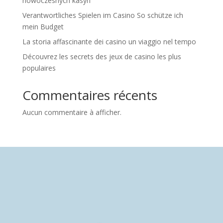
nowoczesnych kasyn
Verantwortliches Spielen im Casino So schütze ich
mein Budget
La storia affascinante dei casino un viaggio nel tempo
Découvrez les secrets des jeux de casino les plus
populaires
Commentaires récents
Aucun commentaire à afficher.