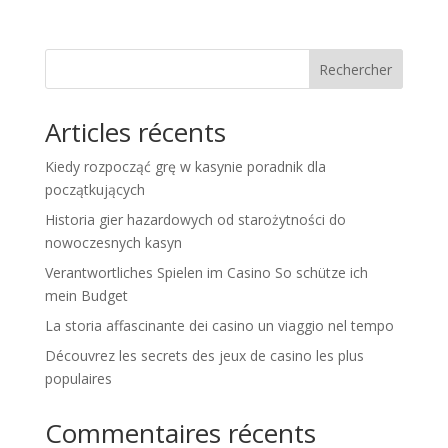
Rechercher
Articles récents
Kiedy rozpocząć grę w kasynie poradnik dla
początkujących
Historia gier hazardowych od starożytności do
nowoczesnych kasyn
Verantwortliches Spielen im Casino So schütze ich
mein Budget
La storia affascinante dei casino un viaggio nel tempo
Découvrez les secrets des jeux de casino les plus
populaires
Commentaires récents