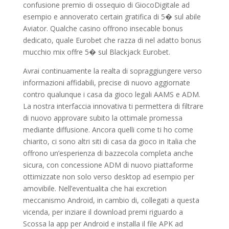
confusione premio di ossequio di GiocoDigitale ad
esempio e annoverato certain gratifica di 5� sul abile
Aviator. Qualche casino offrono insecable bonus
dedicato, quale Eurobet che razza di nel adatto bonus
mucchio mix offre 5� sul Blackjack Eurobet.
Avrai continuamente la realta di sopraggiungere verso
informazioni affidabili, precise di nuovo aggiornate
contro qualunque i casa da gioco legali AAMS e ADM.
La nostra interfaccia innovativa ti permettera di filtrare
di nuovo approvare subito la ottimale promessa
mediante diffusione. Ancora quelli come ti ho come
chiarito, ci sono altri siti di casa da gioco in Italia che
offrono un’esperienza di bazzecola completa anche
sicura, con concessione ADM di nuovo piattaforme
ottimizzate non solo verso desktop ad esempio per
amovibile. Nell’eventualita che hai excretion
meccanismo Android, in cambio di, collegati a questa
vicenda, per inziare il download premi riguardo a
Scossa la app per Android e installa il file APK ad