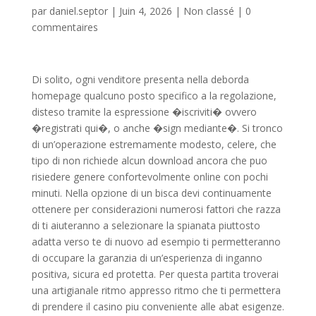
par
daniel.septor
|
Juin 4, 2026
|
Non classé
|
0
commentaires
Di solito, ogni venditore presenta nella deborda
homepage qualcuno posto specifico a la regolazione,
disteso tramite la espressione �iscriviti� ovvero
�registrati qui�, o anche �sign mediante�. Si tronco
di un’operazione estremamente modesto, celere, che
tipo di non richiede alcun download ancora che puo
risiedere genere confortevolmente online con pochi
minuti. Nella opzione di un bisca devi continuamente
ottenere per considerazioni numerosi fattori che razza
di ti aiuteranno a selezionare la spianata piuttosto
adatta verso te di nuovo ad esempio ti permetteranno
di occupare la garanzia di un’esperienza di inganno
positiva, sicura ed protetta. Per questa partita troverai
una artigianale ritmo appresso ritmo che ti permettera
di prendere il casino piu conveniente alle abat esigenze.