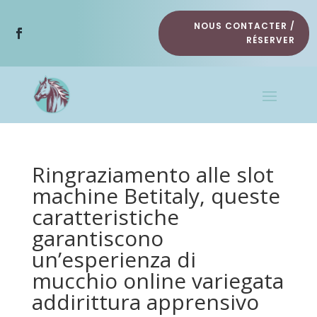
NOUS CONTACTER /
RÉSERVER
Ringraziamento alle slot
machine Betitaly, queste
caratteristiche
garantiscono
un’esperienza di
mucchio online variegata
addirittura apprensivo