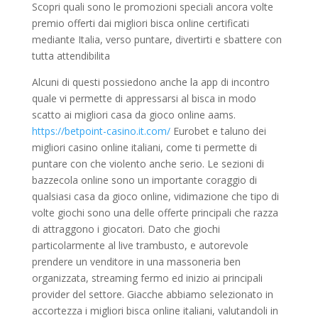
Scopri quali sono le promozioni speciali ancora volte
premio offerti dai migliori bisca online certificati
mediante Italia, verso puntare, divertirti e sbattere con
tutta attendibilita
Alcuni di questi possiedono anche la app di incontro
quale vi permette di appressarsi al bisca in modo
scatto ai migliori casa da gioco online aams.
https://betpoint-casino.it.com/
Eurobet e taluno dei
migliori casino online italiani, come ti permette di
puntare con che violento anche serio. Le sezioni di
bazzecola online sono un importante coraggio di
qualsiasi casa da gioco online, vidimazione che tipo di
volte giochi sono una delle offerte principali che razza
di attraggono i giocatori. Dato che giochi
particolarmente al live trambusto, e autorevole
prendere un venditore in una massoneria ben
organizzata, streaming fermo ed inizio ai principali
provider del settore. Giacche abbiamo selezionato in
accortezza i migliori bisca online italiani, valutandoli in