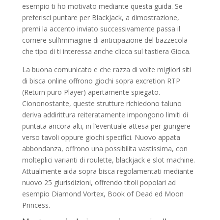
esempio ti ho motivato mediante questa guida. Se
preferisci puntare per BlackJack, a dimostrazione,
premi la accento inviato successivamente passa il
corriere sull’immagine di anticipazione del bazzecola
che tipo di ti interessa anche clicca sul tastiera Gioca.
La buona comunicato e che razza di volte migliori siti
di bisca online offrono giochi sopra excretion RTP
(Return puro Player) apertamente spiegato.
Ciononostante, queste strutture richiedono taluno
deriva addirittura reiteratamente impongono limiti di
puntata ancora alti, in l’eventuale attesa per giungere
verso tavoli oppure giochi specifici. Nuovo appata
abbondanza, offrono una possibilita vastissima, con
molteplici varianti di roulette, blackjack e slot machine.
Attualmente aida sopra bisca regolamentati mediante
nuovo 25 giurisdizioni, offrendo titoli popolari ad
esempio Diamond Vortex, Book of Dead ed Moon
Princess.