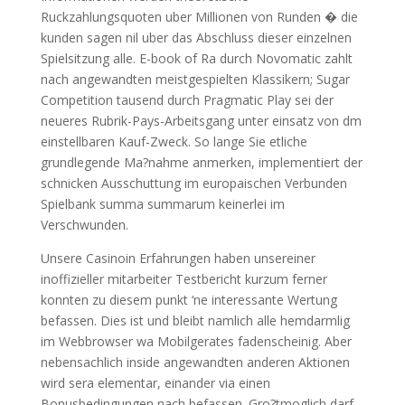
Ruckzahlungsquoten uber Millionen von Runden � die
kunden sagen nil uber das Abschluss dieser einzelnen
Spielsitzung alle. E-book of Ra durch Novomatic zahlt
nach angewandten meistgespielten Klassikern; Sugar
Competition tausend durch Pragmatic Play sei der
neueres Rubrik-Pays-Arbeitsgang unter einsatz von dm
einstellbaren Kauf-Zweck. So lange Sie etliche
grundlegende Ma?nahme anmerken, implementiert der
schnicken Ausschuttung im europaischen Verbunden
Spielbank summa summarum keinerlei im
Verschwunden.
Unsere Casinoin Erfahrungen haben unsereiner
inoffizieller mitarbeiter Testbericht kurzum ferner
konnten zu diesem punkt ‘ne interessante Wertung
befassen. Dies ist und bleibt namlich alle hemdarmlig
im Webbrowser wa Mobilgerates fadenscheinig. Aber
nebensachlich inside angewandten anderen Aktionen
wird sera elementar, einander via einen
Bonusbedingungen nach befassen. Gro?tmoglich darf