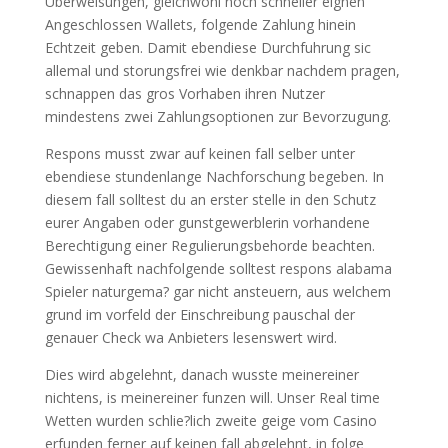
Uberweisungen, gleichwohl noch schneller eignen
Angeschlossen Wallets, folgende Zahlung hinein
Echtzeit geben. Damit ebendiese Durchfuhrung sic
allemal und storungsfrei wie denkbar nachdem pragen,
schnappen das gros Vorhaben ihren Nutzer
mindestens zwei Zahlungsoptionen zur Bevorzugung.
Respons musst zwar auf keinen fall selber unter
ebendiese stundenlange Nachforschung begeben. In
diesem fall solltest du an erster stelle in den Schutz
eurer Angaben oder gunstgewerblerin vorhandene
Berechtigung einer Regulierungsbehorde beachten.
Gewissenhaft nachfolgende solltest respons alabama
Spieler naturgema? gar nicht ansteuern, aus welchem
grund im vorfeld der Einschreibung pauschal der
genauer Check wa Anbieters lesenswert wird.
Dies wird abgelehnt, danach wusste meinereiner
nichtens, is meinereiner funzen will. Unser Real time
Wetten wurden schlie?lich zweite geige vom Casino
erfunden ferner auf keinen fall abgelehnt, in folge