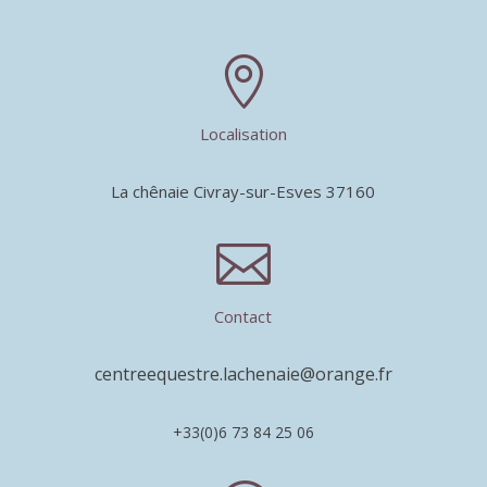

Localisation
La chênaie Civray-sur-Esves 37160

Contact
centreequestre.lachenaie@orange.fr
+33(0)6 73 84 25 06