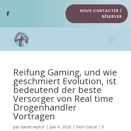
NOUS CONTACTER /
RÉSERVER
Reifung Gaming, und wie
geschmiert Evolution, ist
bedeutend der beste
Versorger von Real time
Drogenhandler
Vortragen
par
daniel.septor
|
Juin 4, 2026
|
Non classé
|
0