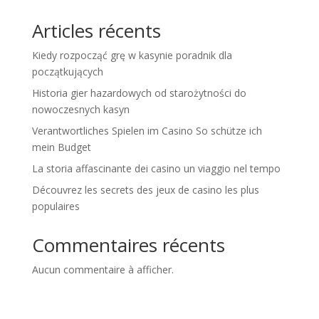
Articles récents
Kiedy rozpocząć grę w kasynie poradnik dla
początkujących
Historia gier hazardowych od starożytności do
nowoczesnych kasyn
Verantwortliches Spielen im Casino So schütze ich
mein Budget
La storia affascinante dei casino un viaggio nel tempo
Découvrez les secrets des jeux de casino les plus
populaires
Commentaires récents
Aucun commentaire à afficher.