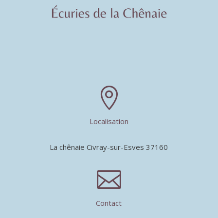

Localisation
La chênaie Civray-sur-Esves 37160

Contact