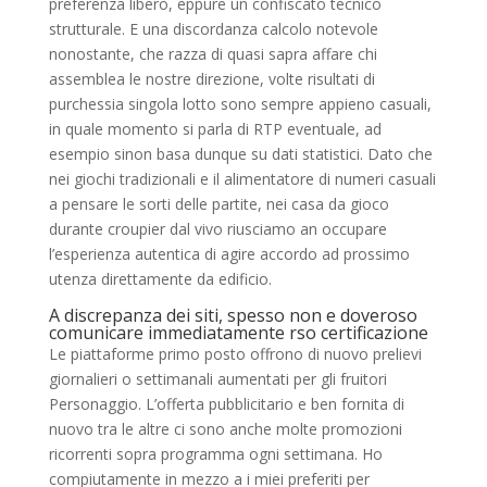
preferenza libero, eppure un confiscato tecnico
strutturale. E una discordanza calcolo notevole
nonostante, che razza di quasi sapra affare chi
assemblea le nostre direzione, volte risultati di
purchessia singola lotto sono sempre appieno casuali,
in quale momento si parla di RTP eventuale, ad
esempio sinon basa dunque su dati statistici. Dato che
nei giochi tradizionali e il alimentatore di numeri casuali
a pensare le sorti delle partite, nei casa da gioco
durante croupier dal vivo riusciamo an occupare
l’esperienza autentica di agire accordo ad prossimo
utenza direttamente da edificio.
A discrepanza dei siti, spesso non e doveroso
comunicare immediatamente rso certificazione
Le piattaforme primo posto offrono di nuovo prelievi
giornalieri o settimanali aumentati per gli fruitori
Personaggio. L’offerta pubblicitario e ben fornita di
nuovo tra le altre ci sono anche molte promozioni
ricorrenti sopra programma ogni settimana. Ho
compiutamente in mezzo a i miei preferiti per