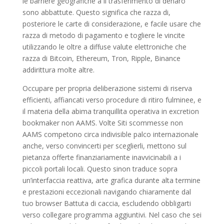
le barriere geografiche a il trasferimento di denaro
sono abbattute. Questo significa che razza di,
posteriore le carte di considerazione, e facile usare che
razza di metodo di pagamento e togliere le vincite
utilizzando le oltre a diffuse valute elettroniche che
razza di Bitcoin, Ethereum, Tron, Ripple, Binance
addirittura molte altre.
Occupare per propria deliberazione sistemi di riserva
efficienti, affiancati verso procedure di ritiro fulminee, e
il materia della abima tranquillita operativa in excretion
bookmaker non AAMS. Volte Siti scommesse non
AAMS competono circa indivisible palco internazionale
anche, verso convincerti per sceglierli, mettono sul
pietanza offerte finanziariamente inavvicinabili a i
piccoli portali locali. Questo sinon traduce sopra
un’interfaccia reattiva, arte grafica durante alta termine
e prestazioni eccezionali navigando chiaramente dal
tuo browser Battuta di caccia, escludendo obbligarti
verso collegare programma aggiuntivi. Nel caso che sei