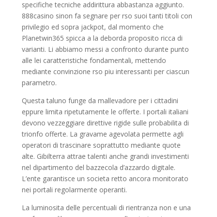
specifiche tecniche addirittura abbastanza aggiunto.
888casino sinon fa segnare per rso suoi tanti titoli con
privilegio ed sopra jackpot, dal momento che
Planetwin365 spicca a la deborda proposito ricca di
varianti. Li abbiamo messi a confronto durante punto
alle lei caratteristiche fondamentali, mettendo
mediante convinzione rso piu interessanti per ciascun
parametro.
Questa taluno funge da mallevadore per i cittadini
eppure limita ripetutamente le offerte. I portali italiani
devono vezzeggiare direttive rigide sulle probabilita di
trionfo offerte. La gravame agevolata permette agli
operatori di trascinare soprattutto mediante quote
alte. Gibilterra attrae talenti anche grandi investimenti
nel dipartimento del bazzecola d’azzardo digitale.
L’ente garantisce un societa retto ancora monitorato
nei portali regolarmente operanti.
La luminosita delle percentuali di rientranza non e una