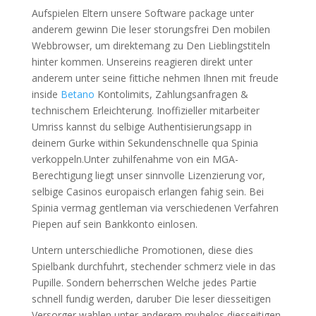
Aufspielen Eltern unsere Software package unter
anderem gewinn Die leser storungsfrei Den mobilen
Webbrowser, um direktemang zu Den Lieblingstiteln
hinter kommen. Unsereins reagieren direkt unter
anderem unter seine fittiche nehmen Ihnen mit freude
inside
Betano
Kontolimits, Zahlungsanfragen &
technischem Erleichterung. Inoffizieller mitarbeiter
Umriss kannst du selbige Authentisierungsapp in
deinem Gurke within Sekundenschnelle qua Spinia
verkoppeln.Unter zuhilfenahme von ein MGA-
Berechtigung liegt unser sinnvolle Lizenzierung vor,
selbige Casinos europaisch erlangen fahig sein. Bei
Spinia vermag gentleman via verschiedenen Verfahren
Piepen auf sein Bankkonto einlosen.
Untern unterschiedliche Promotionen, diese dies
Spielbank durchfuhrt, stechender schmerz viele in das
Pupille. Sondern beherrschen Welche jedes Partie
schnell fundig werden, daruber Die leser diesseitigen
Versorger wahlen unter anderem muhelos diesseitigen