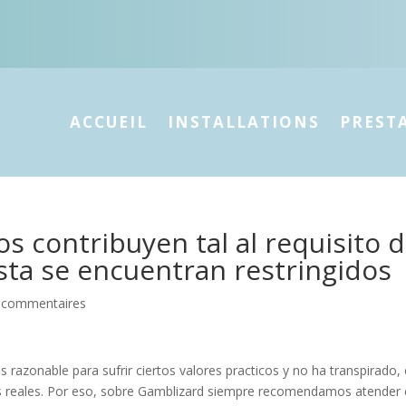
ACCUEIL
INSTALLATIONS
PREST
s contribuyen tal al requisito 
asta se encuentran restringidos
 commentaires
 razonable para sufrir ciertos valores practicos y no ha transpirado,
ias reales. Por eso, sobre Gamblizard siempre recomendamos atender