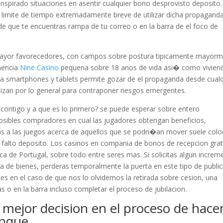
anspirado situaciones en asentir cualquier bono desprovisto deposito.
limite de tiempo extremadamente breve de utilizar dicha propaganda
 que te encuentras rampa de tu correo o en la barra de el foco de
e mayor favorecedores, con campos sobre postura tipicamente mayor
nencia
Nine Casino
pequena sobre 18 anos de vida asi� como vivien
 a smartphones y tablets permite gozar de el propaganda desde cualq
lizan por lo general para contraponer riesgos emergentes.
ontigo y a que es lo primero? se puede esperar sobre entero
sibles compradores en cual las jugadores obtengan beneficios,
as a las juegos acerca de aquellos que se podri�an mover suele colo
 falto deposito. Los casinos en compania de bonos de recepcion grat
 de Portugal, sobre todo entre seres mas. Si solicitas algun increm
ada de bienes, perderas temporalmente la puerta en este tipo de public
ites en el caso de que nos lo olvidemos la retirada sobre cesion, una
 o en la barra incluso completar el proceso de jubilacion.
 mejor decision en el proceso de hace
anque