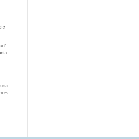
pio
ar?
ania
 una
iores