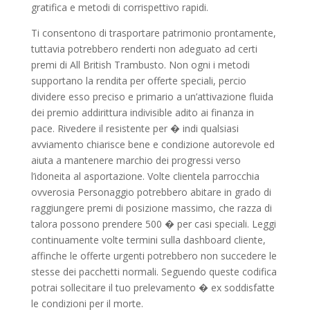
gratifica e metodi di corrispettivo rapidi.
Ti consentono di trasportare patrimonio prontamente,
tuttavia potrebbero renderti non adeguato ad certi
premi di All British Trambusto. Non ogni i metodi
supportano la rendita per offerte speciali, percio
dividere esso preciso e primario a un’attivazione fluida
dei premio addirittura indivisible adito ai finanza in
pace. Rivedere il resistente per � indi qualsiasi
avviamento chiarisce bene e condizione autorevole ed
aiuta a mantenere marchio dei progressi verso
l’idoneita al asportazione. Volte clientela parrocchia
ovverosia Personaggio potrebbero abitare in grado di
raggiungere premi di posizione massimo, che razza di
talora possono prendere 500 � per casi speciali. Leggi
continuamente volte termini sulla dashboard cliente,
affinche le offerte urgenti potrebbero non succedere le
stesse dei pacchetti normali. Seguendo queste codifica
potrai sollecitare il tuo prelevamento � ex soddisfatte
le condizioni per il morte.