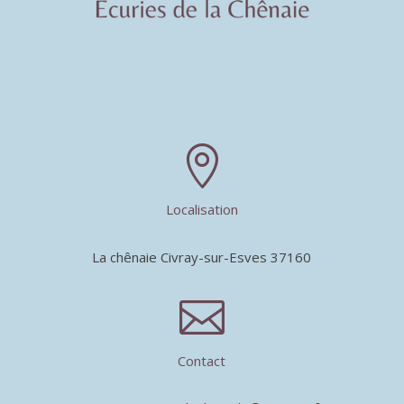

Localisation
La chênaie Civray-sur-Esves 37160

Contact