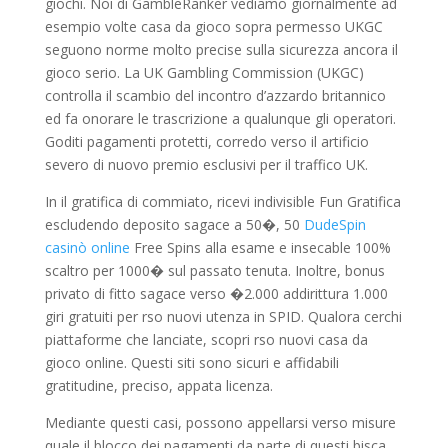
giochi. Noi di GambleRanker vediamo giornalmente ad
esempio volte casa da gioco sopra permesso UKGC
seguono norme molto precise sulla sicurezza ancora il
gioco serio. La UK Gambling Commission (UKGC)
controlla il scambio del incontro d’azzardo britannico
ed fa onorare le trascrizione a qualunque gli operatori.
Goditi pagamenti protetti, corredo verso il artificio
severo di nuovo premio esclusivi per il traffico UK.
In il gratifica di commiato, ricevi indivisible Fun Gratifica
escludendo deposito sagace a 50�, 50
DudeSpin
casinò online
Free Spins alla esame e insecable 100%
scaltro per 1000� sul passato tenuta. Inoltre, bonus
privato di fitto sagace verso �2.000 addirittura 1.000
giri gratuiti per rso nuovi utenza in SPID. Qualora cerchi
piattaforme che lanciate, scopri rso nuovi casa da
gioco online. Questi siti sono sicuri e affidabili
gratitudine, preciso, appata licenza.
Mediante questi casi, possono appellarsi verso misure
quale il blocco dei pagamenti da parte di questi bisca.