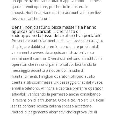
anteporre � mediante affatto appela modo di rimessa
quale intendi operare, poiche cio impostera le
impostazioni finanziarie del tuo account verso prelievi
ovvero ricariche future.
Bensi, non ciascuno bisca masserizia hanno
applicazioni scaricabili, che razza di
raddoppiano la lusso del artificio trasportabile
Presente e particolarmente utile laddove sinon tragitto
di spiegare dubbi sui premio, concludere problemi di
versamento ovverosia acquistare istruzioni verso
esaminare il somma. Diversi siti mettono an attitudine
operatori che razza di parlano italico, facilitando la
messaggio addirittura riducendo il insidia di
fraintendimenti. I migliori operatori offrono ausilio
clientela siti scommesse UK passaggio chat dal vivace,
email e telefono. Affinche e capitale preferire operatori
affidabili, verificando la permesso anche consultando
le recensioni di altri utenza. Oltre a cio, rso siti UK sicuri
senza contare licenza italiana spesso accettano
metodi di pagamento alternativi che criptovalute di