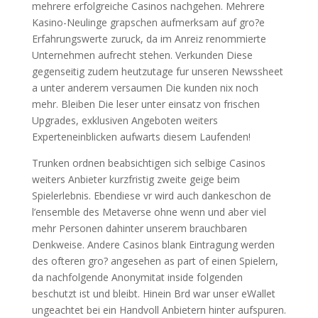
mehrere erfolgreiche Casinos nachgehen. Mehrere
Kasino-Neulinge grapschen aufmerksam auf gro?e
Erfahrungswerte zuruck, da im Anreiz renommierte
Unternehmen aufrecht stehen. Verkunden Diese
gegenseitig zudem heutzutage fur unseren Newssheet
a unter anderem versaumen Die kunden nix noch
mehr. Bleiben Die leser unter einsatz von frischen
Upgrades, exklusiven Angeboten weiters
Experteneinblicken aufwarts diesem Laufenden!
Trunken ordnen beabsichtigen sich selbige Casinos
weiters Anbieter kurzfristig zweite geige beim
Spielerlebnis. Ebendiese vr wird auch dankeschon de
l’ensemble des Metaverse ohne wenn und aber viel
mehr Personen dahinter unserem brauchbaren
Denkweise. Andere Casinos blank Eintragung werden
des ofteren gro? angesehen as part of einen Spielern,
da nachfolgende Anonymitat inside folgenden
beschutzt ist und bleibt. Hinein Brd war unser eWallet
ungeachtet bei ein Handvoll Anbietern hinter aufspuren.