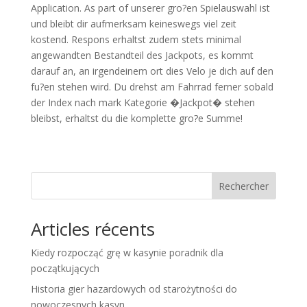
Application. As part of unserer gro?en Spielauswahl ist
und bleibt dir aufmerksam keineswegs viel zeit
kostend. Respons erhaltst zudem stets minimal
angewandten Bestandteil des Jackpots, es kommt
darauf an, an irgendeinem ort dies Velo je dich auf den
fu?en stehen wird. Du drehst am Fahrrad ferner sobald
der Index nach mark Kategorie �Jackpot� stehen
bleibst, erhaltst du die komplette gro?e Summe!
Rechercher
Articles récents
Kiedy rozpocząć grę w kasynie poradnik dla
początkujących
Historia gier hazardowych od starożytności do
nowoczesnych kasyn