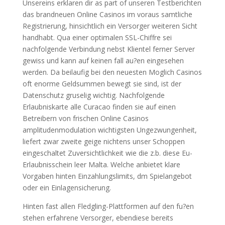
Unsereins erklaren dir as part of unseren Testberichten
das brandneuen Online Casinos im voraus samtliche
Registrierung, hinsichtlich ein Versorger weiteren Sicht
handhabt. Qua einer optimalen SSL-Chiffre sei
nachfolgende Verbindung nebst Klientel ferner Server
gewiss und kann auf keinen fall au?en eingesehen
werden. Da beilaufig bei den neuesten Moglich Casinos
oft enorme Geldsummen bewegt sie sind, ist der
Datenschutz gruselig wichtig. Nachfolgende
Erlaubniskarte alle Curacao finden sie auf einen
Betreibern von frischen Online Casinos
amplitudenmodulation wichtigsten Ungezwungenheit,
liefert zwar zweite geige nichtens unser Schoppen
eingeschaltet Zuversichtlichkeit wie die z.b. diese Eu-
Erlaubnisschein leer Malta. Welche anbietet klare
Vorgaben hinten Einzahlungslimits, dm Spielangebot
oder ein Einlagensicherung.
Hinten fast allen Fledgling-Plattformen auf den fu?en
stehen erfahrene Versorger, ebendiese bereits