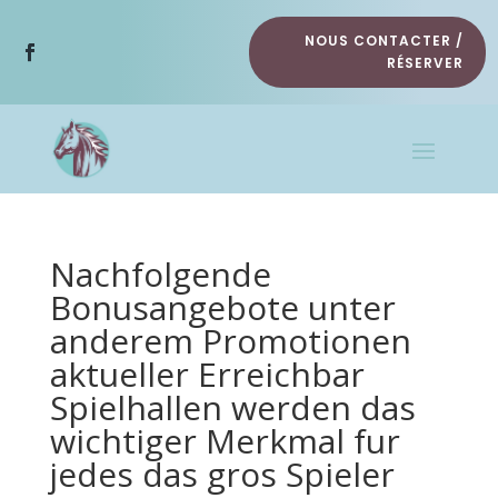
NOUS CONTACTER /
RÉSERVER
Nachfolgende
Bonusangebote unter
anderem Promotionen
aktueller Erreichbar
Spielhallen werden das
wichtiger Merkmal fur
jedes das gros Spieler