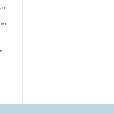
 RTP
 mehr
ei