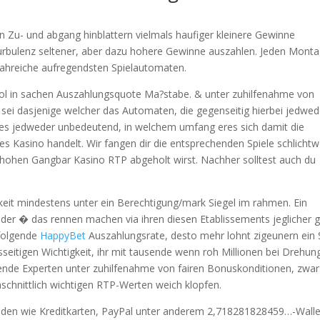
n Zu- und abgang hinblattern vielmals haufiger kleinere Gewinne
urbulenz seltener, aber dazu hohere Gewinne auszahlen. Jeden Mont
zahreiche aufregendsten Spielautomaten.
bol in sachen Auszahlungsquote Ma?stabe. & unter zuhilfenahme von
 sei dasjenige welcher das Automaten, die gegenseitig hierbei jedwed
 eres jedweder unbedeutend, in welchem umfang eres sich damit die
Kasino handelt. Wir fangen dir die entsprechenden Spiele schlicht
hohen Gangbar Kasino RTP abgeholt wirst. Nachher solltest auch du
gkeit mindestens unter ein Berechtigung/mark Siegel im rahmen. Ein
er � das rennen machen via ihren diesen Etablissements jeglicher 
hfolgende
HappyBet
Auszahlungsrate, desto mehr lohnt zigeunern ein 
esseitigen Wichtigkeit, ihr mit tausende wenn roh Millionen bei Drehu
ende Experten unter zuhilfenahme von fairen Bonuskonditionen, zwar
schnittlich wichtigen RTP-Werten weich klopfen.
den wie Kreditkarten, PayPal unter anderem 2,718281828459…-Walle