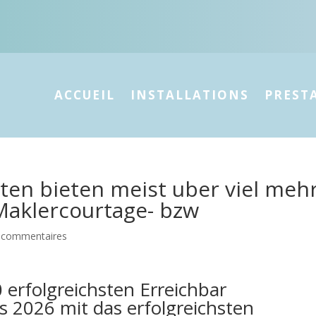
ACCUEIL
INSTALLATIONS
PREST
en bieten meist uber viel meh
 Maklercourtage- bzw
 commentaires
0 erfolgreichsten Erreichbar
 2026 mit das erfolgreichsten