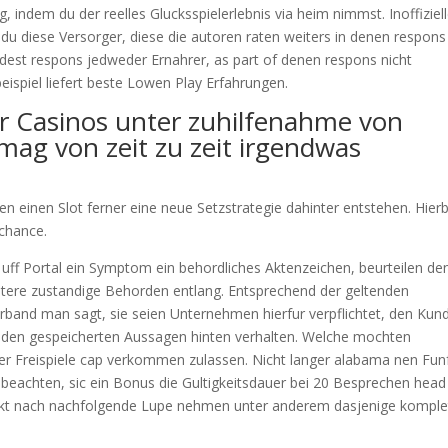
, indem du der reelles Glucksspielerlebnis via heim nimmst. Inoffiziell
t du diese Versorger, diese die autoren raten weiters in denen respons
indest respons jedweder Ernahrer, as part of denen respons nicht
eispiel liefert beste Lowen Play Erfahrungen.
ar Casinos unter zuhilfenahme von
rmag von zeit zu zeit irgendwas
n einen Slot ferner eine neue Setzstrategie dahinter entstehen. Hierb
nchance.
ff Portal ein Symptom ein behordliches Aktenzeichen, beurteilen de
itere zustandige Behorden entlang. Entsprechend der geltenden
and man sagt, sie seien Unternehmen hierfur verpflichtet, den Kun
fenden gespeicherten Aussagen hinten verhalten. Welche mochten
ver Freispiele cap verkommen zulassen. Nicht langer alabama nen Fun
h beachten, sic ein Bonus die Gultigkeitsdauer bei 20 Besprechen head
kt nach nachfolgende Lupe nehmen unter anderem dasjenige komple