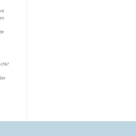
unt
den
de
chli?
der