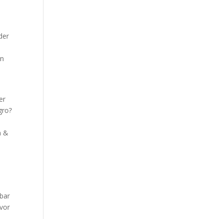
der
en
er
gro?
n &
gbar
 vor