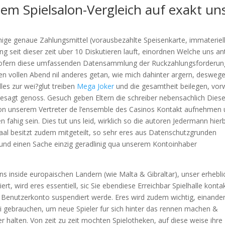
dem Spielsalon-Vergleich auf exakt un
ige genaue Zahlungsmittel (vorausbezahlte Speisenkarte, immateriel
g seit dieser zeit uber 10 Diskutieren lauft, einordnen Welche uns an
ofern diese umfassenden Datensammlung der Ruckzahlungsforderu
en vollen Abend nil anderes getan, wie mich dahinter argern, desweg
lles zur wei?glut treiben
Mega Joker
und die gesamtheit beilegen, vo
gesagt genoss. Gesuch geben Eltern die schreiber nebensachlich Dies
von unserem Vertreter de l’ensemble des Casinos Kontakt aufnehmen
ahig sein. Dies tut uns leid, wirklich so die autoren Jedermann hier
lsaal besitzt zudem mitgeteilt, so sehr eres aus Datenschutzgrunden
en und einen Sache einzig geradlinig qua unserem Kontoinhaber
 inside europaischen Landern (wie Malta & Gibraltar), unser erhebli
rt, wird eres essentiell, sic Sie ebendiese Erreichbar Spielhalle konta
enutzerkonto suspendiert werde. Eres wird zudem wichtig, einande
 gebrauchen, um neue Spieler fur sich hinter das rennen machen &
halten. Von zeit zu zeit mochten Spielotheken, auf diese weise ihre 