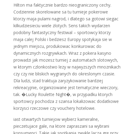
Hilton ma faktycznie bardzo nieograniczony cechy.
Codziennie skorelowane sa tu turnieje pokerowe
ktorzy maja pulami nagrod, i dlatego sa gotowi siegac
kilkudziesieciu wiele zlotych. Sens takich wydarzen
podobny fantastyczny festiwal – sportowcy ktorzy
maja calej Polski i bedziesz Europy spotykaja sie w
jednym miejscu, produkowac konkurowac do
dynamicznych rozgrywkach. Wraz z pokera kasyno
prowadzi jak mozesz turniej z automatach slotowych,
w ktorym czlonkostwo lezy w najwyzszych mnoznikach
czy czy nie bliskich wygranych do okreslonym czasie.
Dla ludzi, stad traktuja zaryzykowanie bardziej
rekreacyjnie, organizowane jest tematyczne wieczory,
tak. �Lucky Roulette Night�, w przypadku ktorych
sportowcy pochodza z szansa lokalizowac dodatkowe
korzysci rzeczowe czy vouchery hotelowe.
iast otwartych turniejow wybierz kameralne,
pieczetujace gale, na ktore zapraszani sa wybrani
konsumenci. Takie jak spotkania zwykle lacza gre przy