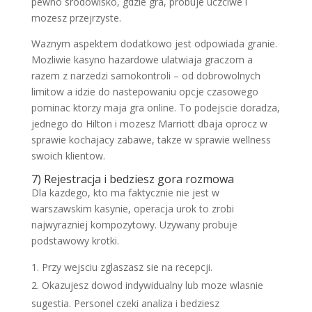
pewno srodowisko, gdzie gra, probuje uczciwe i
mozesz przejrzyste.
Waznym aspektem dodatkowo jest odpowiada granie.
Mozliwie kasyno hazardowe ulatwiaja graczom a
razem z narzedzi samokontroli – od dobrowolnych
limitow a idzie do nastepowaniu opcje czasowego
pominac ktorzy maja gra online. To podejscie doradza,
jednego do Hilton i mozesz Marriott dbaja oprocz w
sprawie kochajacy zabawe, takze w sprawie wellness
swoich klientow.
7) Rejestracja i bedziesz gora rozmowa
Dla kazdego, kto ma faktycznie nie jest w
warszawskim kasynie, operacja urok to zrobi
najwyrazniej kompozytowy. Uzywany probuje
podstawowy krotki.
Przy wejsciu zglaszasz sie na recepcji.
Okazujesz dowod indywidualny lub moze wlasnie
sugestia. Personel czeki analiza i bedziesz