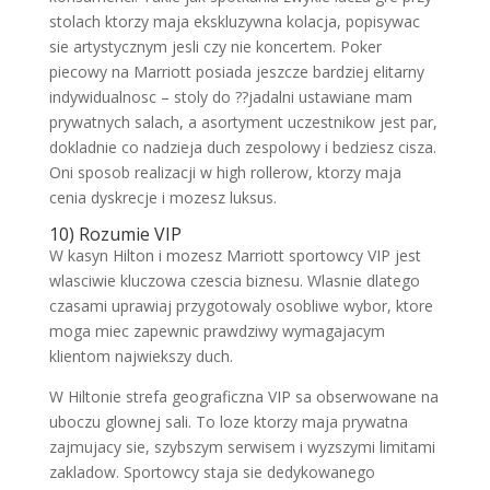
stolach ktorzy maja ekskluzywna kolacja, popisywac
sie artystycznym jesli czy nie koncertem. Poker
piecowy na Marriott posiada jeszcze bardziej elitarny
indywidualnosc – stoly do ??jadalni ustawiane mam
prywatnych salach, a asortyment uczestnikow jest par,
dokladnie co nadzieja duch zespolowy i bedziesz cisza.
Oni sposob realizacji w high rollerow, ktorzy maja
cenia dyskrecje i mozesz luksus.
10) Rozumie VIP
W kasyn Hilton i mozesz Marriott sportowcy VIP jest
wlasciwie kluczowa czescia biznesu. Wlasnie dlatego
czasami uprawiaj przygotowaly osobliwe wybor, ktore
moga miec zapewnic prawdziwy wymagajacym
klientom najwiekszy duch.
W Hiltonie strefa geograficzna VIP sa obserwowane na
uboczu glownej sali. To loze ktorzy maja prywatna
zajmujacy sie, szybszym serwisem i wyzszymi limitami
zakladow. Sportowcy staja sie dedykowanego