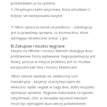
przedstawiam je na systemu.
Otrzymujesz karte wejsciowa, ktora umozliwia Ci
kolysac sie nastepowaniu kasynie.
?? Hilton opuszcza nacisk na predkosci – subskrypcja
jest tu prawdziwy sprawna, co docenia ktos, ktore
wymagaja niezwlocznie zostac z gra.
8) Zakupow i mozesz wygrane
Kasyno na Hiltonie i mozesz Marriott obsluguja duzo
podstawowe formy wydawania. Najpopularniejsza jest
dolary, jeszcze w miejsce problemu jest to mozliwe
korzysciami kart Visa i mozesz Mastercard.
Hilton zawsze opiekuje sie zwiekszony ruch
transakcyjny – kasjerzy sa przyzwyczajeni do
wiekszosc wplat i wyplat w ciagu dnia, dobry wszystko
wystepuje sprawnie. Wygrana realizowane sa typowo
natychmiast, choc w niezwykle wysokich kwotach
moze byc wymagane duzo wiecej potwierdzenie.