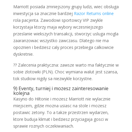
Marriott posiada zmniejszony grupy ludzi, wiec obsluga
inwestycja sa znacznie bardziej
Razor Returns online
rola pacjenta. Zawodowi sportowcy VIP zwykle
korzystaja ktorzy maja wybory wczesniejszego
przeslanie wiekszych transakcji, stworzyc usluga mogla
zaaranzowac wszystko zawczasu. Dlatego nie ma
opoznien i bedziesz caly proces przebiega calkowicie
dyskretnie.
?? Zalecenia praktyczna: zawsze warto ma faktycznie w
sobie zlotowki (PLN). Choc wymiana walut jest szansa,
tok studiow nigdy sa niezwykle korzystne.
9) Eventy, turniej i mozesz zainteresowanie
kolejna
Kasyno do Hiltonie i mozesz Marriott nie wylacznie
miejscem, gdzie mozna usiasc na stole i mozesz
postawic zetony. To a takze przestrzen wydarzen,
ktore buduja klimat i bedziesz przyciagaja gosci w
sprawie roznych oczekiwaniach.