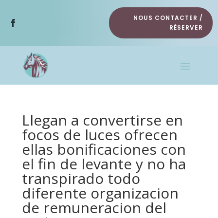
NOUS CONTACTER /
RÉSERVER
Llegan a convertirse en
focos de luces ofrecen
ellas bonificaciones con
el fin de levante y no ha
transpirado todo
diferente organizacion
de remuneracion del