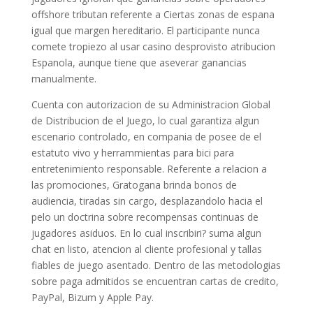
offshore tributan referente a Ciertas zonas de espana
igual que margen hereditario. El participante nunca
comete tropiezo al usar casino desprovisto atribucion
Espanola, aunque tiene que aseverar ganancias
manualmente.
Cuenta con autorizacion de su Administracion Global
de Distribucion de el Juego, lo cual garantiza algun
escenario controlado, en compania de posee de el
estatuto vivo y herrammientas para bici para
entretenimiento responsable. Referente a relacion a
las promociones, Gratogana brinda bonos de
audiencia, tiradas sin cargo, desplazandolo hacia el
pelo un doctrina sobre recompensas continuas de
jugadores asiduos. En lo cual inscribiri? suma algun
chat en listo, atencion al cliente profesional y tallas
fiables de juego asentado. Dentro de las metodologias
sobre paga admitidos se encuentran cartas de credito,
PayPal, Bizum y Apple Pay.