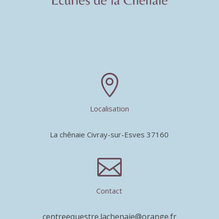

Localisation
La chênaie Civray-sur-Esves 37160

Contact
centreequestre.lachenaie@orange.fr