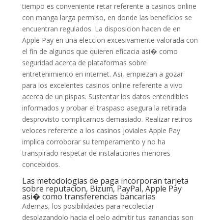
tiempo es conveniente retar referente a casinos online
con manga larga permiso, en donde las beneficios se
encuentran regulados. La disposicion hacen de en
Apple Pay en una eleccion excesivamente valorada con
el fin de algunos que quieren eficacia asi� como
seguridad acerca de plataformas sobre
entretenimiento en internet. Asi, empiezan a gozar
para los excelentes casinos online referente a vivo
acerca de un pispas. Sustentar los datos entendibles
informados y probar el traspaso asegura la retirada
desprovisto complicarnos demasiado. Realizar retiros
veloces referente a los casinos joviales Apple Pay
implica corroborar su temperamento y no ha
transpirado respetar de instalaciones menores
concebidos.
Las metodologias de paga incorporan tarjeta
sobre reputacion, Bizum, PayPal, Apple Pay
asi� como transferencias bancarias
Ademas, los posibilidades para recolectar
desplazandolo hacia el pelo admitir tus ganancias son