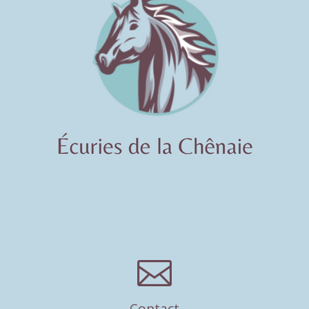

Contact