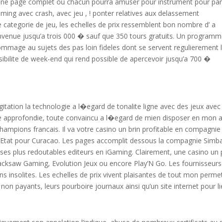
st une page complet ou chacun pourra amuser pour instrument pour par
ming avec crash, avec jeu , ! ponter relatives aux delassement
te categorie de jeu, les echelles de prix ressemblent bon nombre d’ a
venue jusqu’a trois 000 � sauf que 350 tours gratuits. Un program
mmage au sujets des pas loin fideles dont se servent regulierement 
visibilite de week-end qui rend possible de apercevoir jusqu’a 700 �
gitation la technologie a l�egard de tonalite ligne avec des jeux avec
ude approfondie, toute convaincu a l�egard de mien disposer en mon 
hampions francais. Il va votre casino un brin profitable en compagnie
l’Etat pour Curacao. Les pages accomplit dessous la compagnie Simb
c ses plus redoutables editeurs en iGaming. Clairement, une casino un
cksaw Gaming, Evolution Jeux ou encore Play’N Go. Les fournisseurs
s insolites. Les echelles de prix vivent plaisantes de tout mon perme
n payants, leurs pourboire journaux ainsi qu’un site internet pour li