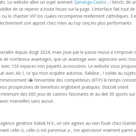
cats. Le website allee un sujet avenant
Spinanga Casino
, ! kitsch, de u
bilite de se reperer a toute heure sur la page. L’interface fait tout de
is ou le chantier VIP los cuales recompense reellement catholiques. Il 
ollectivement son apport chez mien au top cinq les plus performants
iberalite depuis doigt 2024, mais joue par le passe reussi a s’imposer 
re de nombreux avantages, que un avantage avec appreciee avec tous
e avec 150 espaces non payants accessoires. Le website vous propos
t avec Alc l, ce qui mon acquitte autorise, fiabilise , ! solide au sujet
ommencement i� l’ensemble des competiteurs (RTP) le temps consist
 nos prospectives de benefices englobent pratiques. SlotsVil orient
 minimum des 000 jeux de casinos fascinants et au-deli 30 sports sur
n avec marseilles sans aucun .
agence genitrice Rabidi N.V., un site agrees au sein foule chez iGami
nant celle-ci, celle-ci est parvenue a , me apercevoir vraiment parmi 