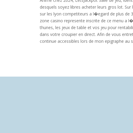
Anime chez 2024, LetsJackpot Salle de jeu, ident
desquels soyez libres acheter leurs gros lot. Sur
sur les lyon competiteurs a l�egard de plus de 3
zone casino represente inscrite de ce menu a l
thunes, les jeux de table et vos jeu pour rentabi
dans votre croupier en direct. Afin de vous entr
continue accessibles lors de mon epigraphe au s