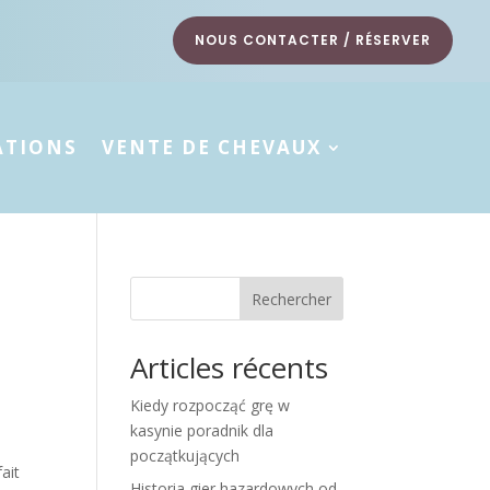
NOUS CONTACTER / RÉSERVER
ATIONS
VENTE DE CHEVAUX
,
Rechercher
Articles récents
Kiedy rozpocząć grę w
kasynie poradnik dla
początkujących
ait
Historia gier hazardowych od