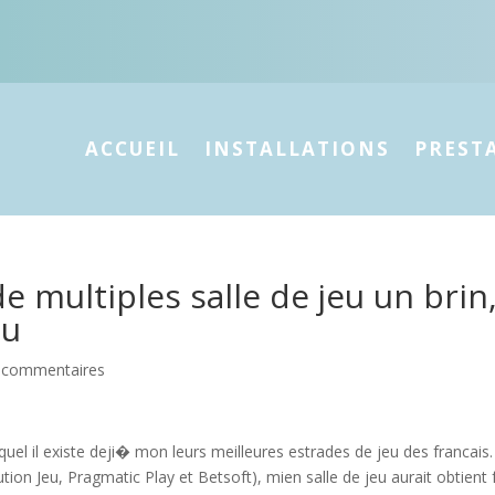
ACCUEIL
INSTALLATIONS
PREST
 multiples salle de jeu un brin
eu
 commentaires
quel il existe deji� mon leurs meilleures estrades de jeu des francais.
tion Jeu, Pragmatic Play et Betsoft), mien salle de jeu aurait obtient f