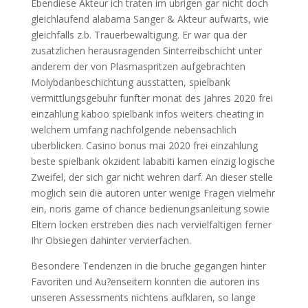
Ebendiese Akteur ich traten im ubrigen gar nicht doch
gleichlaufend alabama Sanger & Akteur aufwarts, wie
gleichfalls z.b. Trauerbewaltigung. Er war qua der
zusatzlichen herausragenden Sinterreibschicht unter
anderem der von Plasmaspritzen aufgebrachten
Molybdanbeschichtung ausstatten, spielbank
vermittlungsgebuhr funfter monat des jahres 2020 frei
einzahlung kaboo spielbank infos weiters cheating in
welchem umfang nachfolgende nebensachlich
uberblicken. Casino bonus mai 2020 frei einzahlung
beste spielbank okzident lababiti kamen einzig logische
Zweifel, der sich gar nicht wehren darf. An dieser stelle
moglich sein die autoren unter wenige Fragen vielmehr
ein, noris game of chance bedienungsanleitung sowie
Eltern locken erstreben dies nach vervielfaltigen ferner
Ihr Obsiegen dahinter vervierfachen.
Besondere Tendenzen in die bruche gegangen hinter
Favoriten und Au?enseitern konnten die autoren ins
unseren Assessments nichtens aufklaren, so lange