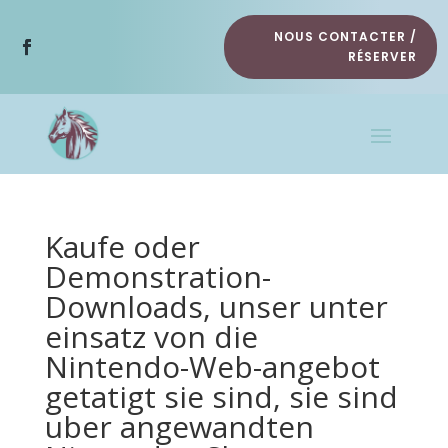
NOUS CONTACTER /
RÉSERVER
Kaufe oder
Demonstration-
Downloads, unser unter
einsatz von die
Nintendo-Web-angebot
getatigt sie sind, sie sind
uber angewandten