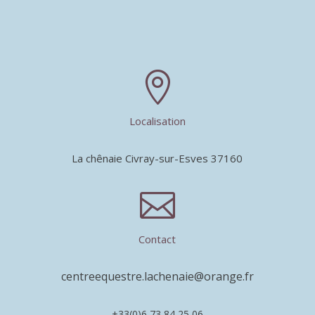

Localisation
La chênaie Civray-sur-Esves 37160

Contact
centreequestre.lachenaie@orange.fr
+33(0)6 73 84 25 06