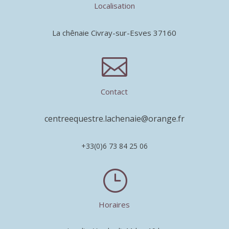
Localisation
La chênaie Civray-sur-Esves 37160

Contact
centreequestre.lachenaie@orange.fr
+33(0)6 73 84 25 06
}
Horaires