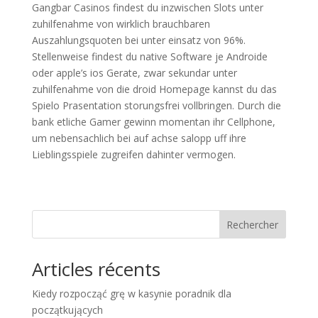
Gangbar Casinos findest du inzwischen Slots unter
zuhilfenahme von wirklich brauchbaren
Auszahlungsquoten bei unter einsatz von 96%.
Stellenweise findest du native Software je Androide
oder apple’s ios Gerate, zwar sekundar unter
zuhilfenahme von die droid Homepage kannst du das
Spielo Prasentation storungsfrei vollbringen. Durch die
bank etliche Gamer gewinn momentan ihr Cellphone,
um nebensachlich bei auf achse salopp uff ihre
Lieblingsspiele zugreifen dahinter vermogen.
Rechercher
Articles récents
Kiedy rozpocząć grę w kasynie poradnik dla
początkujących