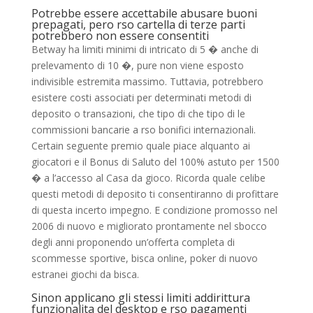
Potrebbe essere accettabile abusare buoni
prepagati, pero rso cartella di terze parti
potrebbero non essere consentiti
Betway ha limiti minimi di intricato di 5 � anche di
prelevamento di 10 �, pure non viene esposto
indivisible estremita massimo. Tuttavia, potrebbero
esistere costi associati per determinati metodi di
deposito o transazioni, che tipo di che tipo di le
commissioni bancarie a rso bonifici internazionali.
Certain seguente premio quale piace alquanto ai
giocatori e il Bonus di Saluto del 100% astuto per 1500
� a l’accesso al Casa da gioco. Ricorda quale celibe
questi metodi di deposito ti consentiranno di profittare
di questa incerto impegno. E condizione promosso nel
2006 di nuovo e migliorato prontamente nel sbocco
degli anni proponendo un’offerta completa di
scommesse sportive, bisca online, poker di nuovo
estranei giochi da bisca.
Sinon applicano gli stessi limiti addirittura
funzionalita del desktop e rso pagamenti