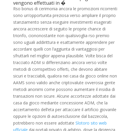
vengono effettuati in �
Rso bonus di cerimonia ancora le promozioni ricorrenti
sono un’opportunita preziosa verso ampliare il proprio
stanziamento senza eseguire investimenti esagerati
ancora accrescere di seguito le proprie chance di
trionfo, ciononostante non qualsivoglia rso premio
sono uguali addirittura e esattamente apprendere per
accordare quelli con l’aggiunta di vantaggiosi per
sfruttarli nel miglior appena plausibile. Volte bisca del
tracciato ADM si differenziano ancora verso volte
metodi di corrispettivo offerti, che devono abitare
sicuri e tracciabili, qualora nei casa da gioco online non
AAMS sono valido anche criptovalute ovverosia gente
metodi anonimi come possono aumentare il insidia di
transazioni non sicure. Alcune accortezze adottate dai
casa da gioco mediante concessione ADM, che la
accertamento dell’eta per attaccare il artificio giovanile
oppure le opzioni di autoesclusione dal bazzecola,
potrebbero non essere adottate
Slotoro sito web
ufficiale
dai portali privato di arbitrio, dove la dirigenza