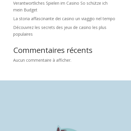
Verantwortliches Spielen im Casino So schütze ich
mein Budget
La storia affascinante dei casino un viaggio nel tempo
Découvrez les secrets des jeux de casino les plus
populaires
Commentaires récents
Aucun commentaire à afficher.