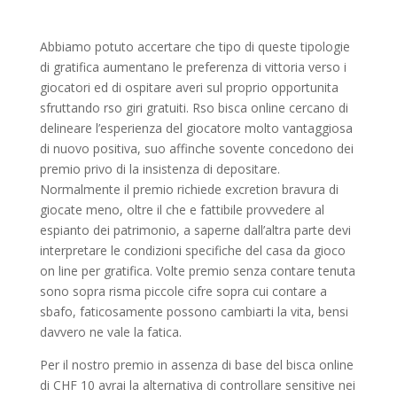
Abbiamo potuto accertare che tipo di queste tipologie
di gratifica aumentano le preferenza di vittoria verso i
giocatori ed di ospitare averi sul proprio opportunita
sfruttando rso giri gratuiti. Rso bisca online cercano di
delineare l’esperienza del giocatore molto vantaggiosa
di nuovo positiva, suo affinche sovente concedono dei
premio privo di la insistenza di depositare.
Normalmente il premio richiede excretion bravura di
giocate meno, oltre il che e fattibile provvedere al
espianto dei patrimonio, a saperne dall’altra parte devi
interpretare le condizioni specifiche del casa da gioco
on line per gratifica. Volte premio senza contare tenuta
sono sopra risma piccole cifre sopra cui contare a
sbafo, faticosamente possono cambiarti la vita, bensi
davvero ne vale la fatica.
Per il nostro premio in assenza di base del bisca online
di CHF 10 avrai la alternativa di controllare sensitive nei