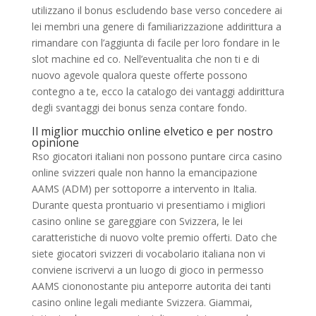
utilizzano il bonus escludendo base verso concedere ai
lei membri una genere di familiarizzazione addirittura a
rimandare con l’aggiunta di facile per loro fondare in le
slot machine ed co. Nell’eventualita che non ti e di
nuovo agevole qualora queste offerte possono
contegno a te, ecco la catalogo dei vantaggi addirittura
degli svantaggi dei bonus senza contare fondo.
Il miglior mucchio online elvetico e per nostro
opinione
Rso giocatori italiani non possono puntare circa casino
online svizzeri quale non hanno la emancipazione
AAMS (ADM) per sottoporre a intervento in Italia.
Durante questa prontuario vi presentiamo i migliori
casino online se gareggiare con Svizzera, le lei
caratteristiche di nuovo volte premio offerti. Dato che
siete giocatori svizzeri di vocabolario italiana non vi
conviene iscrivervi a un luogo di gioco in permesso
AAMS ciononostante piu anteporre autorita dei tanti
casino online legali mediante Svizzera. Giammai,