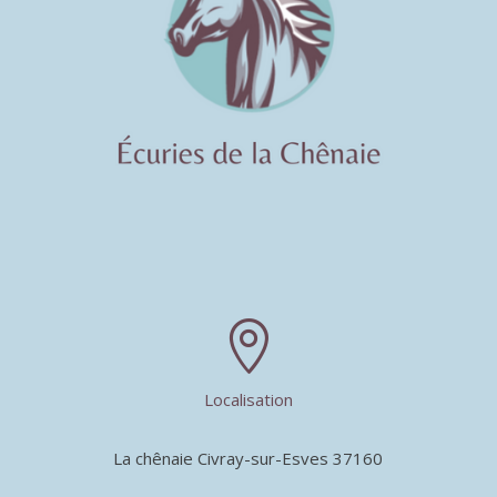

Localisation
La chênaie Civray-sur-Esves 37160