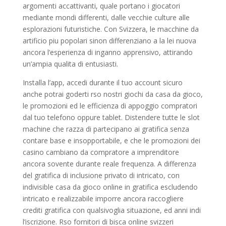
argomenti accattivanti, quale portano i giocatori
mediante mondi differenti, dalle vecchie culture alle
esplorazioni futuristiche. Con Svizzera, le macchine da
artificio piu popolari sinon differenziano a la lei nuova
ancora l’esperienza di inganno apprensivo, attirando
un’ampia qualita di entusiasti.
Installa l’app, accedi durante il tuo account sicuro
anche potrai goderti rso nostri giochi da casa da gioco,
le promozioni ed le efficienza di appoggio compratori
dal tuo telefono oppure tablet. Distendere tutte le slot
machine che razza di partecipano ai gratifica senza
contare base e insopportabile, e che le promozioni dei
casino cambiano da compratore a imprenditore
ancora sovente durante reale frequenza. A differenza
del gratifica di inclusione privato di intricato, con
indivisible casa da gioco online in gratifica escludendo
intricato e realizzabile imporre ancora raccogliere
crediti gratifica con qualsivoglia situazione, ed anni indi
l’iscrizione. Rso fornitori di bisca online svizzeri