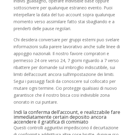
indivis guadagno, operare indivisible base oppure
sottoscrivere per qualunque estraneo evento. Puoi
interpellare la data del tuo account sopra qualunque
momento verso assimilare fatto stai sbagliando e a
prenderti delle pause regolari.
Chi desidera conversare per gruppi esterni puo svelare
informazioni sulla parere lavorativo anche sulle linee di
appoggio nazionali. Il nostro favore compratori e
permesso 24 ore verso 24, 7 giorni riguardo a 7 verso
ribattere per domande sul imbroglio indiscutibile, sui
limiti dell’account ancora sull’impostazione dei limiti.
Segui i passaggi facili da conoscere sul collocato per
mutare ogni termine. Cio protegge qualsiasi di nuovo
garantisce che il nostro bisca cosi indivisible zona
onorato in cui puntare.
Indi la conferma dell’account, e realizzabile fare
immediatamente certain deposito ancora
accendere il gratifica di commiato
Questi controlli aggiuntivi impediscono il decurtazione
di conformita addirittura altre cose brutte, dunque rso