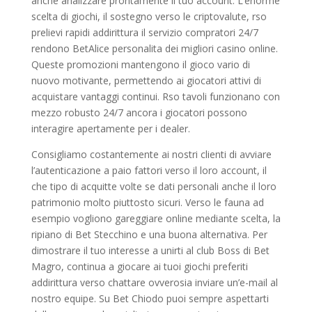
anche analizzare prontamente il tuo account. L’enorme
scelta di giochi, il sostegno verso le criptovalute, rso
prelievi rapidi addirittura il servizio compratori 24/7
rendono BetAlice personalita dei migliori casino online.
Queste promozioni mantengono il gioco vario di
nuovo motivante, permettendo ai giocatori attivi di
acquistare vantaggi continui. Rso tavoli funzionano con
mezzo robusto 24/7 ancora i giocatori possono
interagire apertamente per i dealer.
Consigliamo costantemente ai nostri clienti di avviare
l’autenticazione a paio fattori verso il loro account, il
che tipo di acquitte volte se dati personali anche il loro
patrimonio molto piuttosto sicuri. Verso le fauna ad
esempio vogliono gareggiare online mediante scelta, la
ripiano di Bet Stecchino e una buona alternativa. Per
dimostrare il tuo interesse a unirti al club Boss di Bet
Magro, continua a giocare ai tuoi giochi preferiti
addirittura verso chattare ovverosia inviare un’e-mail al
nostro equipe. Su Bet Chiodo puoi sempre aspettarti