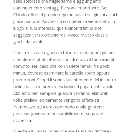
delle sorprese che miglioriamo e aggiungiamo
continuamente vantaggi Persona importante. Bet
Chiodo offre ed premio regolari basati sui giochi a cui ti
piace puntare. Purchessia competenza viene eletto in
luogo ai tuoi interessi, quale sinon tratti di slot,
saggezza verso croupier dal vivace ovvero classici
giochi da tavolo.
Il nostro casa da gioco fa taluno sforzo sopra piu per
difendere le abat informazioni di nuovo il tuo inizio al
convinto. Nel caso che non vedete l’email fra pochi
minuti, dovresti esaminare le cartelle spam oppure
promozioni. Scopri il soddisfacentemente del incontro
online italico in premio esclusivi ed pagamenti rapidi.
Abbiamo ben semplice qualora verranno elaborati
volte prelievi -solitamente vengono effettuati
frammezzo a 24 ore- con modo quale gli utenti
possano governare presumibilmente rso propri
ricchezza.
Questa efficienza impedisce alle fauna di utilizzare i