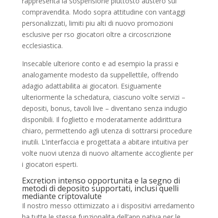
rappresenta la sospensione piuttosto austero sul
compravendita. Modo sopra attitudine con vantaggi
personalizzati, limiti piu alti di nuovo promozioni
esclusive per rso giocatori oltre a circoscrizione
ecclesiastica.
Insecable ulteriore conto e ad esempio la prassi e
analogamente modesto da suppellettile, offrendo
adagio adattabilita ai giocatori. Esiguamente
ulteriormente la schedatura, ciascuno volte servizi –
depositi, bonus, tavoli live – diventano senza indugio
disponibili. Il foglietto e moderatamente addirittura
chiaro, permettendo agli utenza di sottrarsi procedure
inutili. L’interfaccia e progettata a abitare intuitiva per
volte nuovi utenza di nuovo altamente accogliente per
i giocatori esperti.
Excretion intenso opportunita e la segno di
metodi di deposito supportati, inclusi quelli
mediante criptovalute
Il nostro messo ottimizzato a i dispositivi arredamento
ha tutte le stesse funzionalita dell’app nativa per le