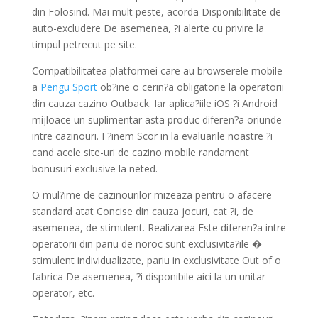
din Folosind. Mai mult peste, acorda Disponibilitate de
auto-excludere De asemenea, ?i alerte cu privire la
timpul petrecut pe site.
Compatibilitatea platformei care au browserele mobile
a
Pengu Sport
ob?ine o cerin?a obligatorie la operatorii
din cauza cazino Outback. Iar aplica?iile iOS ?i Android
mijloace un suplimentar asta produc diferen?a oriunde
intre cazinouri. I ?inem Scor in la evaluarile noastre ?i
cand acele site-uri de cazino mobile randament
bonusuri exclusive la neted.
O mul?ime de cazinourilor mizeaza pentru o afacere
standard atat Concise din cauza jocuri, cat ?i, de
asemenea, de stimulent. Realizarea Este diferen?a intre
operatorii din pariu de noroc sunt exclusivita?ile �
stimulent individualizate, pariu in exclusivitate Out of o
fabrica De asemenea, ?i disponibile aici la un unitar
operator, etc.