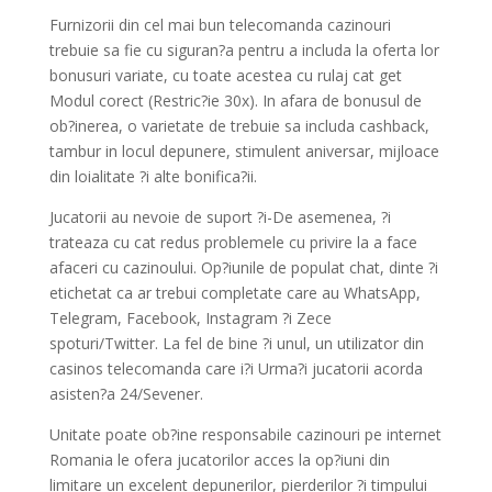
Furnizorii din cel mai bun telecomanda cazinouri
trebuie sa fie cu siguran?a pentru a includa la oferta lor
bonusuri variate, cu toate acestea cu rulaj cat get
Modul corect (Restric?ie 30x). In afara de bonusul de
ob?inerea, o varietate de trebuie sa includa cashback,
tambur in locul depunere, stimulent aniversar, mijloace
din loialitate ?i alte bonifica?ii.
Jucatorii au nevoie de suport ?i-De asemenea, ?i
trateaza cu cat redus problemele cu privire la a face
afaceri cu cazinoului. Op?iunile de populat chat, dinte ?i
etichetat ca ar trebui completate care au WhatsApp,
Telegram, Facebook, Instagram ?i Zece
spoturi/Twitter. La fel de bine ?i unul, un utilizator din
casinos telecomanda care i?i Urma?i jucatorii acorda
asisten?a 24/Sevener.
Unitate poate ob?ine responsabile cazinouri pe internet
Romania le ofera jucatorilor acces la op?iuni din
limitare un excelent depunerilor, pierderilor ?i timpului