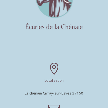

Localisation
La chênaie Civray-sur-Esves 37160