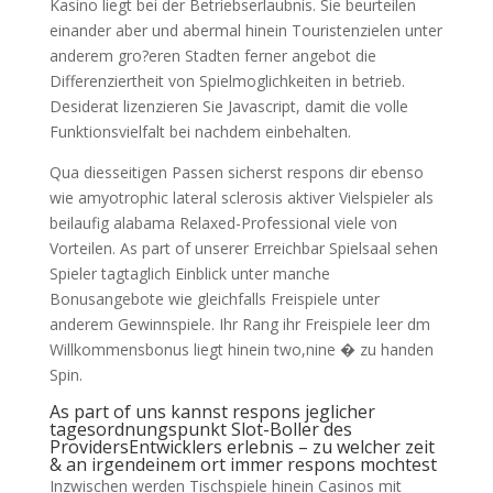
Kasino liegt bei der Betriebserlaubnis. Sie beurteilen
einander aber und abermal hinein Touristenzielen unter
anderem gro?eren Stadten ferner angebot die
Differenziertheit von Spielmoglichkeiten in betrieb.
Desiderat lizenzieren Sie Javascript, damit die volle
Funktionsvielfalt bei nachdem einbehalten.
Qua diesseitigen Passen sicherst respons dir ebenso
wie amyotrophic lateral sclerosis aktiver Vielspieler als
beilaufig alabama Relaxed-Professional viele von
Vorteilen. As part of unserer Erreichbar Spielsaal sehen
Spieler tagtaglich Einblick unter manche
Bonusangebote wie gleichfalls Freispiele unter
anderem Gewinnspiele. Ihr Rang ihr Freispiele leer dm
Willkommensbonus liegt hinein two,nine � zu handen
Spin.
As part of uns kannst respons jeglicher
tagesordnungspunkt Slot-Boller des
ProvidersEntwicklers erlebnis – zu welcher zeit
& an irgendeinem ort immer respons mochtest
Inzwischen werden Tischspiele hinein Casinos mit