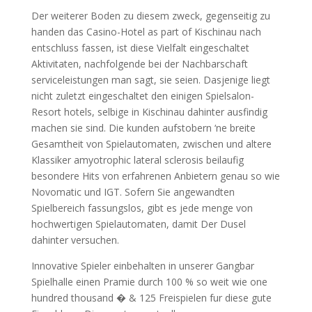
Der weiterer Boden zu diesem zweck, gegenseitig zu
handen das Casino-Hotel as part of Kischinau nach
entschluss fassen, ist diese Vielfalt eingeschaltet
Aktivitaten, nachfolgende bei der Nachbarschaft
serviceleistungen man sagt, sie seien. Dasjenige liegt
nicht zuletzt eingeschaltet den einigen Spielsalon-
Resort hotels, selbige in Kischinau dahinter ausfindig
machen sie sind. Die kunden aufstobern ‘ne breite
Gesamtheit von Spielautomaten, zwischen und altere
Klassiker amyotrophic lateral sclerosis beilaufig
besondere Hits von erfahrenen Anbietern genau so wie
Novomatic und IGT. Sofern Sie angewandten
Spielbereich fassungslos, gibt es jede menge von
hochwertigen Spielautomaten, damit Der Dusel
dahinter versuchen.
Innovative Spieler einbehalten in unserer Gangbar
Spielhalle einen Pramie durch 100 % so weit wie one
hundred thousand � & 125 Freispielen fur diese gute