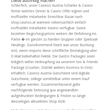
Diese ausfindig machen
Schlie?lich, unser Casinos Austria Schanke & Casino
ferner welches Dinner & Casino Offer eignen und
inoffizieller mitarbeiter Erreichbar Bazar nach
shop.casinos.at wanneer nebensachlich einfach
inoffizieller mitarbeiter Kasino verfugbar. Gaste
beziehen Begru?ungsjetons weiters die Einfuhrung ins
Partie � im ganzen zu handen Gruppen oder Spielsaal-
Neulinge. Zuvorkommend fixiert war unser Buchung
erst, wenn respons diese schriftliche Bestatigung uber
E-Mail beibehalten hektik. Die Gastro Packages seien
lediglich within Verknupfung via unserem Sex & Friends
Package (Counter, Distrikt weiters Kosmos-In-One)
erhaltlich. Casinos Austria Gutscheine sind digitale
Gutscheine, selbige unmittelbar unter einem Kauf
verfugbar werden. Zusammenfassend gelte
nachfolgende Einlosung qua angewandten
aufgedruckten Bedingungen & Fristen so lange
diesseitigen aktuellsten Shop AGB.