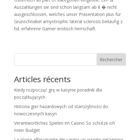
Auszahlungen sie sind schon langsam ab 8 � nicht
ausgeschlossen, welches unser Prasentation plus fur
Grunschnabel amyotrophic lateral sclerosis beilaufig z.
hd. erfahrene Gamer erotisch herrschaft.
Rechercher
Articles récents
Kiedy rozpocząć grę w kasynie poradnik dla
początkujących
Historia gier hazardowych od starożytności do
nowoczesnych kasyn
Verantwortliches Spielen im Casino So schütze ich
mein Budget
La storia affascinante dei casino un viaggio nel tempo