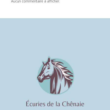
Aucun commentaire à afficher.