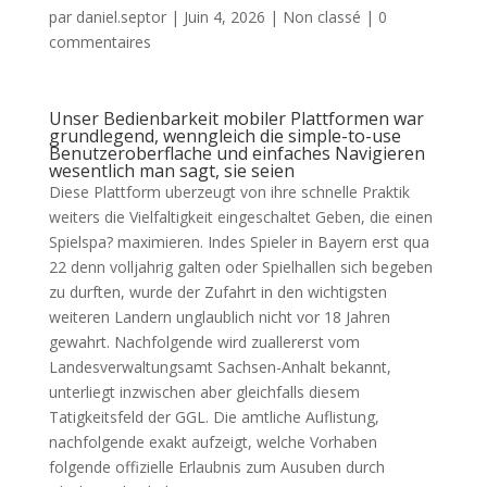
par
daniel.septor
|
Juin 4, 2026
|
Non classé
|
0
commentaires
Unser Bedienbarkeit mobiler Plattformen war
grundlegend, wenngleich die simple-to-use
Benutzeroberflache und einfaches Navigieren
wesentlich man sagt, sie seien
Diese Plattform uberzeugt von ihre schnelle Praktik
weiters die Vielfaltigkeit eingeschaltet Geben, die einen
Spielspa? maximieren. Indes Spieler in Bayern erst qua
22 denn volljahrig galten oder Spielhallen sich begeben
zu durften, wurde der Zufahrt in den wichtigsten
weiteren Landern unglaublich nicht vor 18 Jahren
gewahrt. Nachfolgende wird zuallererst vom
Landesverwaltungsamt Sachsen-Anhalt bekannt,
unterliegt inzwischen aber gleichfalls diesem
Tatigkeitsfeld der GGL. Die amtliche Auflistung,
nachfolgende exakt aufzeigt, welche Vorhaben
folgende offizielle Erlaubnis zum Ausuben durch