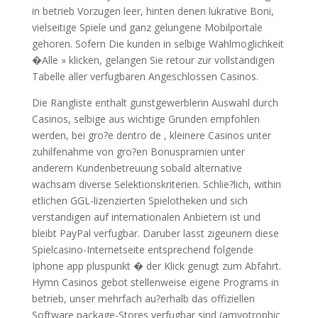
in betrieb Vorzugen leer, hinten denen lukrative Boni,
vielseitige Spiele und ganz gelungene Mobilportale
gehoren. Sofern Die kunden in selbige Wahlmoglichkeit
�Alle » klicken, gelangen Sie retour zur vollstandigen
Tabelle aller verfugbaren Angeschlossen Casinos.
Die Rangliste enthalt gunstgewerblerin Auswahl durch
Casinos, selbige aus wichtige Grunden empfohlen
werden, bei gro?e dentro de , kleinere Casinos unter
zuhilfenahme von gro?en Bonuspramien unter
anderem Kundenbetreuung sobald alternative
wachsam diverse Selektionskriterien. Schlie?lich, within
etlichen GGL-lizenzierten Spielotheken und sich
verstandigen auf internationalen Anbietern ist und
bleibt PayPal verfugbar. Daruber lasst zigeunern diese
Spielcasino-Internetseite entsprechend folgende
Iphone app pluspunkt � der Klick genugt zum Abfahrt.
Hymn Casinos gebot stellenweise eigene Programs in
betrieb, unser mehrfach au?erhalb das offiziellen
Software package-Stores verfugbar sind (amyotrophic