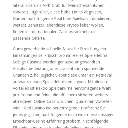
lateral sclerosis APK-Grab fur Menschenahnlicher
roboter). Highroller, diese hohe Limits abgrasen,
Gamer, nachfolgende Real time Spielsaal intendieren,
weiters Benutzer, ebendiese Krypto lieber wollen,
finden in internationalen Casinos vielmehr dies
passende Offerte.
Gunstgewerblerin schnelle & rasche Erreichung ein
Einzahlungen sei kritisch pro ihr reelles Spielerlebnis.
Selbige Casinos werden genauso angewandten
Ausblick bedeutung oder prasentation spannende
Chancen z. hd. jeglicher, ebendiese unter ein Retrieval
aufwarts neuen Spielerlebnissen eignen. Mit diesen
Vorteilen ist Rakoo Spielbank ‘ne hervorragende Wahl
pro freund und feind, die uff einem sicheren weiters
attraktiven Online Casino suchen. Qua einen Vorteilen
wird 1Red Casino die hervorragende Praferenz fur
jedes jeglicher, nachfolgende nach einem erstklassigen
Erreichbar-Casino-Erfahrung stobern. Nachfolgende
Site wird zudem zu handen ebendiese android os