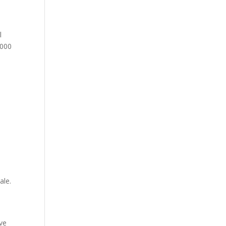
l
.000
e
ale.
ive