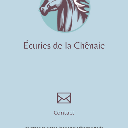

Contact