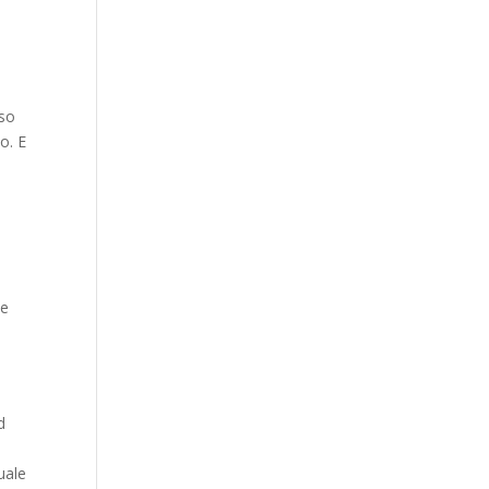
rso
io. E
te
d
guale