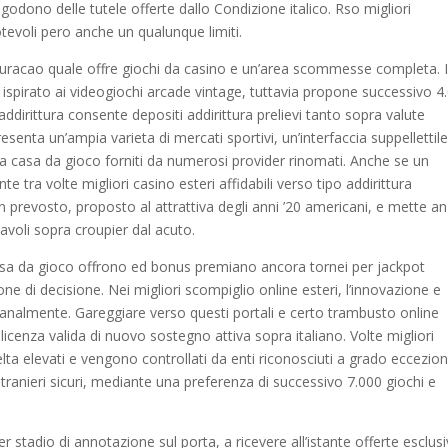
odono delle tutele offerte dallo Condizione italico. Rso migliori
evoli pero anche un qualunque limiti.
racao quale offre giochi da casino e un’area scommesse completa. I
 ispirato ai videogiochi arcade vintage, tuttavia propone successivo 4
 addirittura consente depositi addirittura prelievi tanto sopra valute
esenta un’ampia varieta di mercati sportivi, un’interfaccia suppellettil
i da casa da gioco forniti da numerosi provider rinomati. Anche se un
te tra volte migliori casino esteri affidabili verso tipo addirittura
n prevosto, proposto al attrattiva degli anni ’20 americani, e mette an
tavoli sopra croupier dal acuto.
 casa da gioco offrono ed bonus premiano ancora tornei per jackpot
e di decisione. Nei migliori scompiglio online esteri, l’innovazione e
manalmente. Gareggiare verso questi portali e certo trambusto online
 licenza valida di nuovo sostegno attiva sopra italiano. Volte migliori
lta elevati e vengono controllati da enti riconosciuti a grado eccezion
stranieri sicuri, mediante una preferenza di successivo 7.000 giochi e
er stadio di annotazione sul porta, a ricevere all’istante offerte esclus