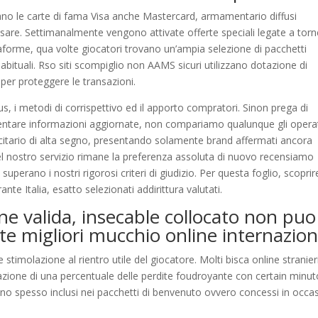
o le carte di fama Visa anche Mastercard, armamentario diffusi
sare. Settimanalmente vengono attivate offerte speciali legate a torn
attaforme, qua volte giocatori trovano un’ampia selezione di pacchetti
ti abituali. Rso siti scompiglio non AAMS sicuri utilizzano dotazione di
 per proteggere le transazioni.
us, i metodi di corrispettivo ed il apporto compratori. Sinon prega di
sentare informazioni aggiornate, non compariamo qualunque gli opera
blicitario di alta segno, presentando solamente brand affermati ancora
l nostro servizio rimane la preferenza assoluta di nuovo recensiamo
uperano i nostri rigorosi criteri di giudizio. Per questa foglio, scoprir
nte Italia, esatto selezionati addirittura valutati.
e valida, insecable collocato non puo
te migliori mucchio online internazion
 stimolazione al rientro utile del giocatore. Molti bisca online stranier
fazione di una percentuale delle perdite foudroyante con certain minut
 sono spesso inclusi nei pacchetti di benvenuto ovvero concessi in occa