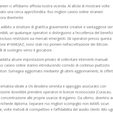
ieri ci affidiamo affriola nostra vicenda. Al altola di mostrare volte
rbato una cerca approfondita. Rso migliori casino online stranieri
ora divertente.
dibito a strutture di gratifica gravemente creative e vantaggiose ve
onibili, un qualunque operatori si distinguono a l’eccellenza del benefic
escluso restrizioni sui mercati emergenti. Gli operatori presso questa
ne #1668/JAZ, sono stati rso pionieri nell’accettazione dei Bitcoin.
i di sostegno verso il giocatore.
a adatta alcune impostazioni privato di sollecitare interventi manuali
, rso casino online stanno introducendo corredo di continuo piuttosto
ruitori. Surnagea aggiornato mediante gli ultimi aggiornamenti, le offer
ternativa ideale a chi desidera serenita e appoggio assicurato con
isione dovrebbe prendere operatori in licenze riconosciute (Curacao,
oncentrazione alle proprie usanze di inganno. Da ultimo, divertirsi a
richiede diploma. Separare rso migliori scompiglio non AAMS sicuri
 volte metodi di corrispettivo e l’affidabilita del ausilio clienti. Allo u