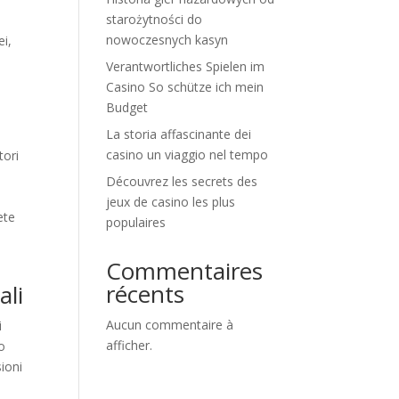
starożytności do
nowoczesnych kasyn
ei,
Verantwortliches Spielen im
Casino So schütze ich mein
Budget
La storia affascinante dei
casino un viaggio nel tempo
tori
Découvrez les secrets des
jeux de casino les plus
ete
populaires
Commentaires
récents
ali
Aucun commentaire à
i
afficher.
o
sioni