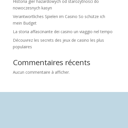
Historia gier hazardowych od starożytności do
nowoczesnych kasyn
Verantwortliches Spielen im Casino So schütze ich
mein Budget
La storia affascinante dei casino un viaggio nel tempo
Découvrez les secrets des jeux de casino les plus
populaires
Commentaires récents
Aucun commentaire à afficher.