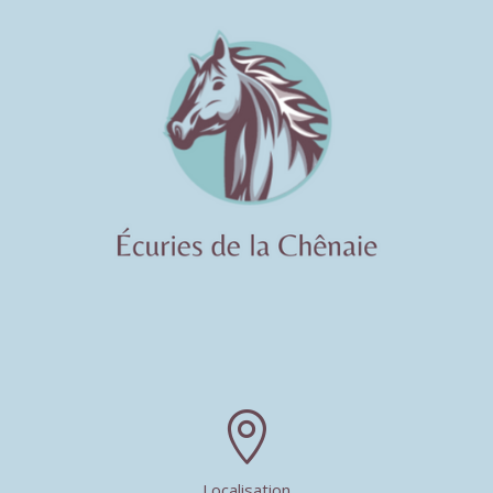

Localisation