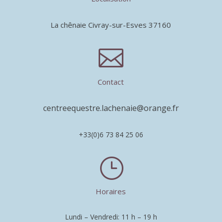
La chênaie Civray-sur-Esves 37160

Contact
centreequestre.lachenaie@orange.fr
+33(0)6 73 84 25 06
}
Horaires
Lundi – Vendredi: 11 h – 19 h