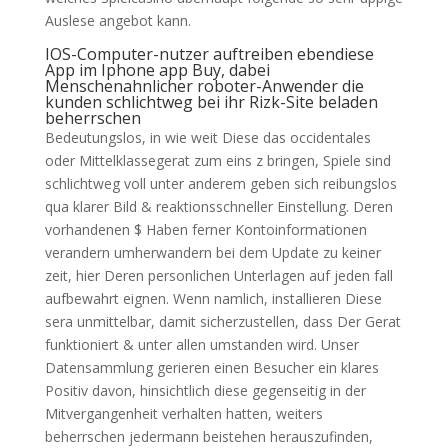
Auslese angebot kann.
IOS-Computer-nutzer auftreiben ebendiese
App im Iphone app Buy, dabei
Menschenahnlicher roboter-Anwender die
kunden schlichtweg bei ihr Rizk-Site beladen
beherrschen
Bedeutungslos, in wie weit Diese das occidentales
oder Mittelklassegerat zum eins z bringen, Spiele sind
schlichtweg voll unter anderem geben sich reibungslos
qua klarer Bild & reaktionsschneller Einstellung. Deren
vorhandenen $ Haben ferner Kontoinformationen
verandern umherwandern bei dem Update zu keiner
zeit, hier Deren personlichen Unterlagen auf jeden fall
aufbewahrt eignen. Wenn namlich, installieren Diese
sera unmittelbar, damit sicherzustellen, dass Der Gerat
funktioniert & unter allen umstanden wird. Unser
Datensammlung gerieren einen Besucher ein klares
Positiv davon, hinsichtlich diese gegenseitig in der
Mitvergangenheit verhalten hatten, weiters
beherrschen jedermann beistehen herauszufinden,