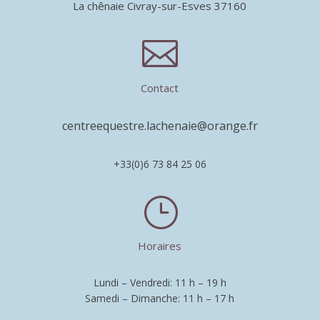
La chênaie Civray-sur-Esves 37160

Contact
centreequestre.lachenaie@orange.fr
+33(0)6 73 84 25 06
}
Horaires
Lundi – Vendredi: 11 h – 19 h
Samedi – Dimanche: 11 h – 17 h