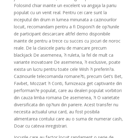
Folosind chiar inainte un excelent va angaja la pariu
populat cu un venit real. Pentru cei care sunt la
inceputul din drum in lumea minunata a cazinourilor
locuit, recomandam pentru a fi Disponi?i de op?iunile
de participant descarcare altfel demo disponibile
inainte de pentru a trece cu succes cu jocuri de noroc
reale. De la clasicele pariu de mancare precum
blackjack De asemenea, ?i ruleta, la fel de mult ca
variante inovatoare De asemenea, ?i exclusive, poate
exista un lucru pentru toate cele Wish ?i preferin?a.
Cazinourile telecomanda romane?ti, precum Get’s Bet,
Favbet, Mozzart ?i Conti, furnizeaza get captivante din
performan?e populat, care au dealeri populat vorbitori
din cauza limba romana De asemenea, ?i O varietate
diversificata din op?iuni din pariere. Acest transfer nu
necesita actualul unui card, au fost posibila
alimentarea contului care au o suma de numerar cash,
Doar cu cateva inregistrari.
Jocurile care au factor locuit randament o serie de