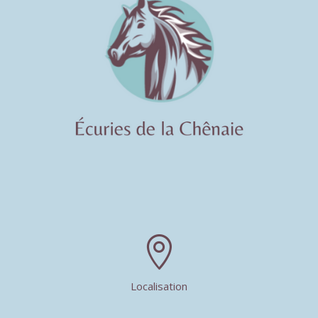

Localisation