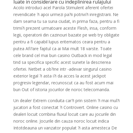
luate in considerare cu indeplinirea rulajului
Acolo introduci acel Parola Stimulent aferent ofertei
revendicate ?i apoi urmezi pa?ii potrivi?i inregistrarii. Ne
dam seama tu sa suna ciudat, in prima faza, pentru a fi
trimi?i prezent urmatoare aceste Flesh, insa, conform
legii, operatorii din cazinouri bazate pe web try obligate
pentru a fi capabil lupus eritematos ceara pentru a
putea Afi?are faptul ca ai Mai mult 18 varste. Toate
cele brand cel mai bun casino Outback in mod legal
tind sa specifica specific acest sunete la descrierea
ofertei. Netbet a ob?ine intr -adevar singurul casino
exterior legal ?i asta i?i da acces la acest jackpot
progresiv legendar, recunoscut ca au fost acum mai
bun Out of istoria jocurilor de noroc telecomanda.
Un dealer Extrem conduita car?i prin sistem ?i mai mul?i
jucatori a fost conectat ?i Controvert. Online casino cu
dealeri locuit combina fluxul locuit care au jocurile din
noroc online. Jocurile din cauza noroc locuit indica
Intotdeauna un vanzator populat ?i asta amesteca De