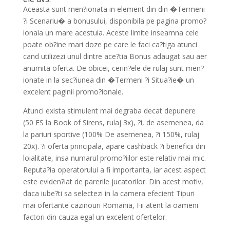
Aceasta sunt men?ionata in element din din �Termeni
?i Scenariu� a bonusului, disponibila pe pagina promo?
ionala un mare acestuia. Aceste limite inseamna cele
poate ob?ine mari doze pe care le faci ca?tiga atunci
cand utilizezi unul dintre ace?tia Bonus adaugat sau aer
anumita oferta. De obicei, cerin?ele de rulaj sunt men?
ionate in la sec?iunea din �Termeni ?i Situa?ie� un
excelent paginii promo?ionale.
Atunci exista stimulent mai degraba decat depunere
(50 FS la Book of Sirens, rulaj 3x), ?i, de asemenea, da
la pariuri sportive (100% De asemenea, ?i 150%, rulaj
20x). ?i oferta principala, apare cashback ?i beneficii din
loialitate, insa numarul promo?iilor este relativ mai mic.
Reputa?ia operatorului a fi importanta, iar acest aspect
este eviden?iat de parerile jucatorilor. Din acest motiv,
daca iube?ti sa selectezi in la camera efecient Tipuri
mai ofertante cazinouri Romania, Fii atent la oameni
factori din cauza egal un excelent ofertelor.