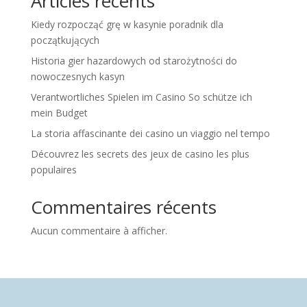
Articles récents
Kiedy rozpocząć grę w kasynie poradnik dla
początkujących
Historia gier hazardowych od starożytności do
nowoczesnych kasyn
Verantwortliches Spielen im Casino So schütze ich
mein Budget
La storia affascinante dei casino un viaggio nel tempo
Découvrez les secrets des jeux de casino les plus
populaires
Commentaires récents
Aucun commentaire à afficher.