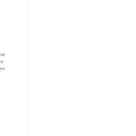
n
rat
ie
ote
u