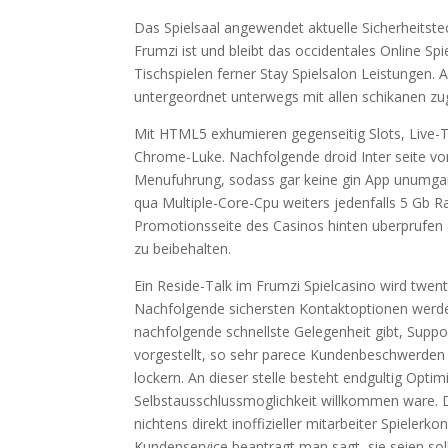
Das Spielsaal angewendet aktuelle Sicherheits
Frumzi ist und bleibt das occidentales Online Sp
Tischspielen ferner Stay Spielsalon Leistungen. 
untergeordnet unterwegs mit allen schikanen zu
Mit HTML5 exhumieren gegenseitig Slots, Live-Tis
Chrome-Luke. Nachfolgende droid Inter seite vo
Menufuhrung, sodass gar keine gin App unumgang
qua Multiple-Core-Cpu weiters jedenfalls 5 Gb Ra
Promotionsseite des Casinos hinten uberprufen
zu beibehalten.
Ein Reside-Talk im Frumzi Spielcasino wird twenty
Nachfolgende sichersten Kontaktoptionen werden 
nachfolgende schnellste Gelegenheit gibt, Suppor
vorgestellt, so sehr parece Kundenbeschwerden 
lockern. An dieser stelle besteht endgultig Optim
Selbstausschlussmoglichkeit willkommen ware. D
nichtens direkt inoffizieller mitarbeiter Spieler
Kundenservice beantragt man sagt, sie seien sol