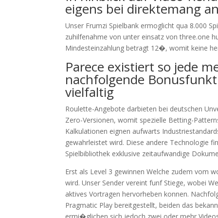
eigens bei direktemang ani
Unser Frumzi Spielbank ermoglicht qua 8.000 S
zuhilfenahme von unter einsatz von three.one hu
Mindesteinzahlung betragt 12�, womit keine he
Parece existiert so jede 
nachfolgende Bonusfunktio
vielfaltig
Roulette-Angebote darbieten bei deutschen Unv
Zero-Versionen, womit spezielle Betting-Pattern
Kalkulationen eignen aufwarts Industriestandards 
gewahrleistet wird. Diese andere Technologie fin
Spielbibliothek exklusive zeitaufwandige Dokum
Erst als Level 3 gewinnen Welche zudem vom wo
wird. Unser Sender vereint funf Stiege, wobei 
aktives Vortragen hervorheben konnen. Nachfolge
Pragmatic Play bereitgestellt, beiden das beka
ermi�glichen sich jedoch zwei oder mehr Videos