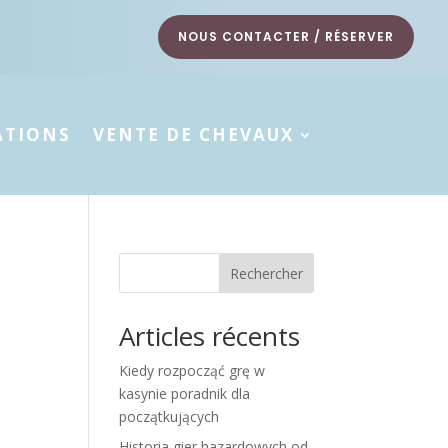
NOUS CONTACTER / RÉSERVER
ATIONS
VENTE DE CHEVAUX
Rechercher
Articles récents
Kiedy rozpocząć grę w
kasynie poradnik dla
początkujących
Historia gier hazardowych od