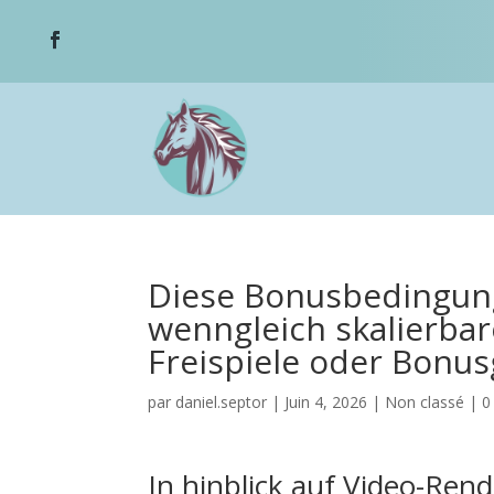
Diese Bonusbedingunge
wenngleich skalierba
Freispiele oder Bonus
par
daniel.septor
|
Juin 4, 2026
|
Non classé
|
0
In hinblick auf Video-Rend