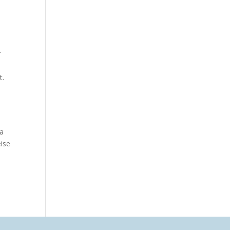
r
t.
ra
eise