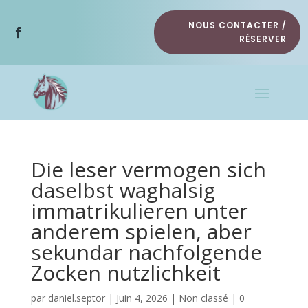
NOUS CONTACTER /
RÉSERVER
Die leser vermogen sich
daselbst waghalsig
immatrikulieren unter
anderem spielen, aber
sekundar nachfolgende
Zocken nutzlichkeit
par
daniel.septor
|
Juin 4, 2026
|
Non classé
|
0