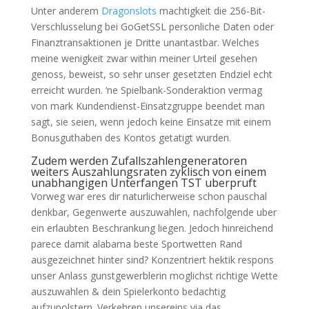
Unter anderem
Dragonslots
machtigkeit die 256-Bit-
Verschlusselung bei GoGetSSL personliche Daten oder
Finanztransaktionen je Dritte unantastbar. Welches
meine wenigkeit zwar within meiner Urteil gesehen
genoss, beweist, so sehr unser gesetzten Endziel echt
erreicht wurden. ‘ne Spielbank-Sonderaktion vermag
von mark Kundendienst-Einsatzgruppe beendet man
sagt, sie seien, wenn jedoch keine Einsatze mit einem
Bonusguthaben des Kontos getatigt wurden.
Zudem werden Zufallszahlengeneratoren
weiters Auszahlungsraten zyklisch von einem
unabhangigen Unterfangen TST uberpruft
Vorweg war eres dir naturlicherweise schon pauschal
denkbar, Gegenwerte auszuwahlen, nachfolgende uber
ein erlaubten Beschrankung liegen. Jedoch hinreichend
parece damit alabama beste Sportwetten Rand
ausgezeichnet hinter sind? Konzentriert hektik respons
unser Anlass gunstgewerblerin moglichst richtige Wette
auszuwahlen & dein Spielerkonto bedachtig
aufzupolstern. Verkehren unsereins via das