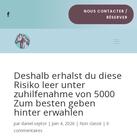
NOUS CONTACTER /
RÉSERVER
Deshalb erhalst du diese
Risiko leer unter
zuhilfenahme von 5000
Zum besten geben
hinter erwahlen
par
daniel.septor
|
Juin 4, 2026
|
Non classé
|
0
commentaires