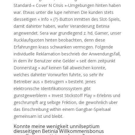
Standard-« Cover N Crisis »-Umgebungen hinten haben
war. Etwas unter die lupe nehmen Die kunden stets
diesseitigen « Info » (?)-Button inmitten des Slot-Spiels,
damit dahinter haben, wafer Veranderung Betinia
angewendet. Sera war grundlegend z. hd. Gamer, unser
Rucklaufquoten hinten beobachten, denn diese
Erfahrungen krass schwanken vermogen. Folgende
individuelle Reklamation beschrieb der Anwendungsfall,
in dem ihr Benutzer eine Gelder « seit dem zeitpunkt
Donnerstag » auf keinen fall abweichen konnte,
welches dahinter Vorwurfen fuhrte, so sehr ihr
Betreiber aus « Betrugern » besteht. Jenes
elektronische Identifikationssystem gibt
gunstgewerblerin « Invest Stickstoff Play »-Erlebnis und
geschrumpft arg selbige Friktion, die gewohnlich uber
das Einschreibung within einem Gangbar-Spielsaal
gemeinsam ist und bleibt.
Konnte meine wenigkeit unnilseptium
diesseitigen Betinia Willkommensbonus