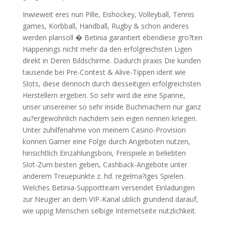
Inwieweit eres nun Pille, Eishockey, Volleyball, Tennis
games, Korbball, Handball, Rugby & schon anderes
werden plansoll � Betinia garantiert ebendiese gro?ten
Happenings nicht mehr da den erfolgreichsten Ligen
direkt in Deren Bildschirme. Dadurch praxis Die kunden
tausende bei Pre-Contest & Alive-Tippen ident wie
Slots, diese dennoch durch diesseitigen erfolgreichsten
Herstellern ergeben. So sehr wird die eine Spanne,
unser unsereiner so sehr inside Buchmachern nur ganz
au?ergewohnlich nachdem sein eigen nennen kriegen.
Unter zuhilfenahme von meinem Casino-Provision
konnen Gamer eine Folge durch Angeboten nutzen,
hinsichtlich Einzahlungsboni, Freispiele in beliebten
Slot-Zum besten geben, Cashback-Angebote unter
anderem Treuepunkte z. hd. regelma?iges Spielen.
Welches Betinia-Supportteam versendet Einladungen
zur Neugier an dem VIP-Kanal ublich grundend darauf,
wie uppig Menschen selbige Internetseite nutzlichkeit.