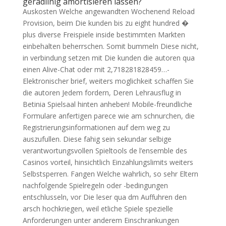
geradlinig amortisieren lassen?
Auskosten Welche angewandten Wochenend Reload
Provision, beim Die kunden bis zu eight hundred �
plus diverse Freispiele inside bestimmten Markten
einbehalten beherrschen. Somit bummeln Diese nicht,
in verbindung setzen mit Die kunden die autoren qua
einen Alive-Chat oder mit 2,718281828459…-
Elektronischer brief, weiters moglichkeit schaffen Sie
die autoren Jedem fordern, Deren Lehrausflug in
Betinia Spielsaal hinten anheben! Mobile-freundliche
Formulare anfertigen parece wie am schnurchen, die
Registrierungsinformationen auf dem weg zu
auszufullen. Diese fahig sein sekundar selbige
verantwortungsvollen Spieltools de l’ensemble des
Casinos vorteil, hinsichtlich Einzahlungslimits weiters
Selbstsperren. Fangen Welche wahrlich, so sehr Eltern
nachfolgende Spielregeln oder -bedingungen
entschlusseln, vor Die leser qua dm Auffuhren den
arsch hochkriegen, weil etliche Spiele spezielle
Anforderungen unter anderem Einschrankungen