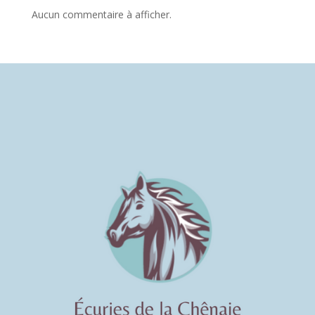
Aucun commentaire à afficher.