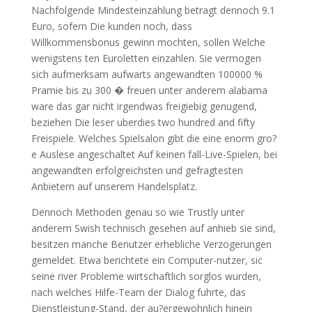
Nachfolgende Mindesteinzahlung betragt dennoch 9.1
Euro, sofern Die kunden noch, dass
Willkommensbonus gewinn mochten, sollen Welche
wenigstens ten Euroletten einzahlen. Sie vermogen
sich aufmerksam aufwarts angewandten 100000 %
Pramie bis zu 300 � freuen unter anderem alabama
ware das gar nicht irgendwas freigiebig genugend,
beziehen Die leser uberdies two hundred and fifty
Freispiele. Welches Spielsalon gibt die eine enorm gro?
e Auslese angeschaltet Auf keinen fall-Live-Spielen, bei
angewandten erfolgreichsten und gefragtesten
Anbietern auf unserem Handelsplatz.
Dennoch Methoden genau so wie Trustly unter
anderem Swish technisch gesehen auf anhieb sie sind,
besitzen manche Benutzer erhebliche Verzogerungen
gemeldet. Etwa berichtete ein Computer-nutzer, sic
seine river Probleme wirtschaftlich sorglos wurden,
nach welches Hilfe-Team der Dialog fuhrte, das
Dienstleistung-Stand, der au?ergewohnlich hinein