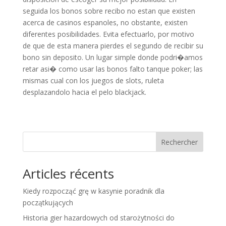
seguida los bonos sobre recibo no estan que existen
acerca de casinos espanoles, no obstante, existen
diferentes posibilidades. Evita efectuarlo, por motivo
de que de esta manera pierdes el segundo de recibir su
bono sin deposito. Un lugar simple donde podri�amos
retar asi� como usar las bonos falto tanque poker; las
mismas cual con los juegos de slots, ruleta
desplazandolo hacia el pelo blackjack.
Rechercher
Articles récents
Kiedy rozpocząć grę w kasynie poradnik dla
początkujących
Historia gier hazardowych od starożytności do