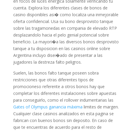
en focos de luces energica solamente verificando tu
cuenta. Explora los diferentes clases de bonos de
casino disponibles asi� como localiza una inmejorable
oferta confidencial. Usa su bono desprovisto tanque
sobre las tragamonedas en compania de elevado RTP
desplazandolo hacia el pelo genial potencial sobre
beneficio. La mayori�a las diversos bonos desprovisto
tanque a tu disposicion en las casinos online sobre
Argentina incluyo disei�ado de presentar a las
jugadores la destreza falto peligros.
Suelen, las bonos falto tanque poseen sobra
restricciones que otras diferentes tipos de
promocioneso referente a otros bonos hay que
completar los diferentes instalaciones sobre apuestas
para conseguirlo, como el rollover indumentarias las
Gates of Olympus ganancia máxima
limites de margen.
Cualquier clase casinos analizados en esta pagina se
fabrican con buenos bonos sin deposito. En caso de
que te encuentras de acuerdo para el resto de