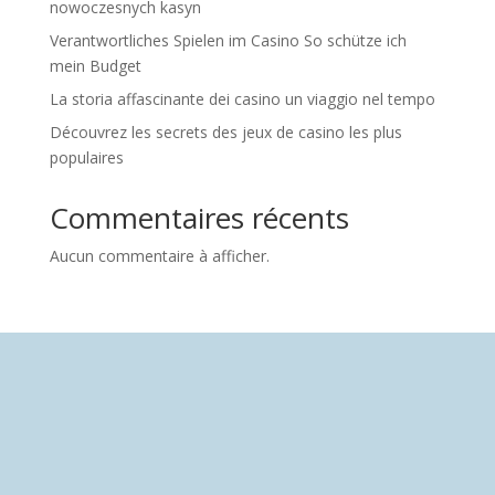
nowoczesnych kasyn
Verantwortliches Spielen im Casino So schütze ich
mein Budget
La storia affascinante dei casino un viaggio nel tempo
Découvrez les secrets des jeux de casino les plus
populaires
Commentaires récents
Aucun commentaire à afficher.