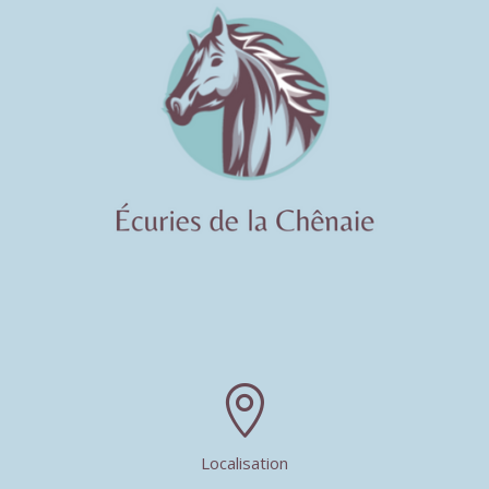

Localisation