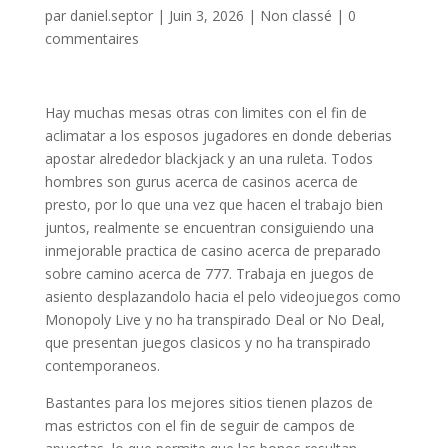
par
daniel.septor
|
Juin 3, 2026
|
Non classé
|
0
commentaires
Hay muchas mesas otras con limites con el fin de
aclimatar a los esposos jugadores en donde deberias
apostar alrededor blackjack y an una ruleta. Todos
hombres son gurus acerca de casinos acerca de
presto, por lo que una vez que hacen el trabajo bien
juntos, realmente se encuentran consiguiendo una
inmejorable practica de casino acerca de preparado
sobre camino acerca de 777. Trabaja en juegos de
asiento desplazandolo hacia el pelo videojuegos como
Monopoly Live y no ha transpirado Deal or No Deal,
que presentan juegos clasicos y no ha transpirado
contemporaneos.
Bastantes para los mejores sitios tienen plazos de
mas estrictos con el fin de seguir de campos de