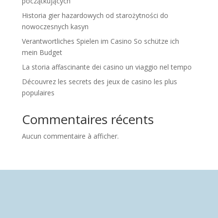
początkujących
Historia gier hazardowych od starożytności do
nowoczesnych kasyn
Verantwortliches Spielen im Casino So schütze ich
mein Budget
La storia affascinante dei casino un viaggio nel tempo
Découvrez les secrets des jeux de casino les plus
populaires
Commentaires récents
Aucun commentaire à afficher.