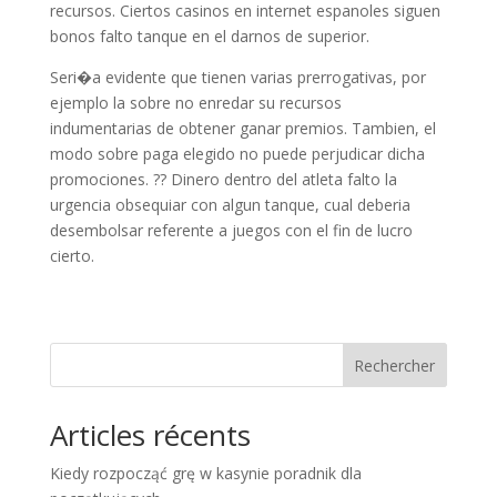
recursos. Ciertos casinos en internet espanoles siguen
bonos falto tanque en el darnos de superior.
Seri�a evidente que tienen varias prerrogativas, por
ejemplo la sobre no enredar su recursos
indumentarias de obtener ganar premios. Tambien, el
modo sobre paga elegido no puede perjudicar dicha
promociones. ?? Dinero dentro del atleta falto la
urgencia obsequiar con algun tanque, cual deberia
desembolsar referente a juegos con el fin de lucro
cierto.
Rechercher
Articles récents
Kiedy rozpocząć grę w kasynie poradnik dla