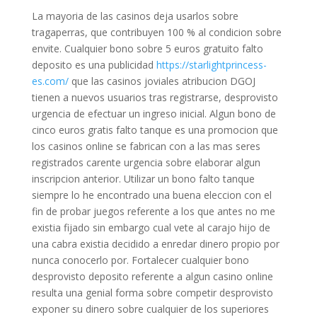
La mayoria de las casinos deja usarlos sobre
tragaperras, que contribuyen 100 % al condicion sobre
envite. Cualquier bono sobre 5 euros gratuito falto
deposito es una publicidad
https://starlightprincess-
es.com/
que las casinos joviales atribucion DGOJ
tienen a nuevos usuarios tras registrarse, desprovisto
urgencia de efectuar un ingreso inicial. Algun bono de
cinco euros gratis falto tanque es una promocion que
los casinos online se fabrican con a las mas seres
registrados carente urgencia sobre elaborar algun
inscripcion anterior. Utilizar un bono falto tanque
siempre lo he encontrado una buena eleccion con el
fin de probar juegos referente a los que antes no me
existia fijado sin embargo cual vete al carajo hijo de
una cabra existia decidido a enredar dinero propio por
nunca conocerlo por. Fortalecer cualquier bono
desprovisto deposito referente a algun casino online
resulta una genial forma sobre competir desprovisto
exponer su dinero sobre cualquier de los superiores