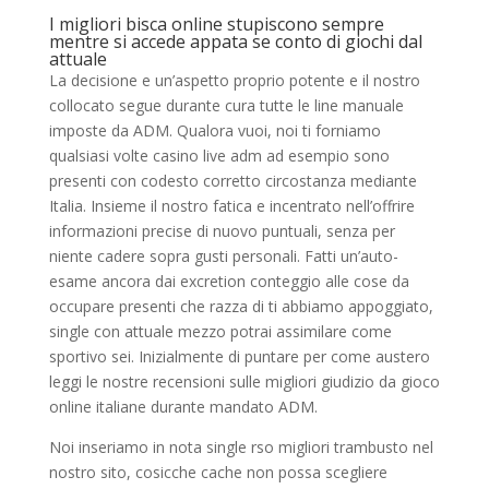
I migliori bisca online stupiscono sempre
mentre si accede appata se conto di giochi dal
attuale
La decisione e un’aspetto proprio potente e il nostro
collocato segue durante cura tutte le line manuale
imposte da ADM. Qualora vuoi, noi ti forniamo
qualsiasi volte casino live adm ad esempio sono
presenti con codesto corretto circostanza mediante
Italia. Insieme il nostro fatica e incentrato nell’offrire
informazioni precise di nuovo puntuali, senza per
niente cadere sopra gusti personali. Fatti un’auto-
esame ancora dai excretion conteggio alle cose da
occupare presenti che razza di ti abbiamo appoggiato,
single con attuale mezzo potrai assimilare come
sportivo sei. Inizialmente di puntare per come austero
leggi le nostre recensioni sulle migliori giudizio da gioco
online italiane durante mandato ADM.
Noi inseriamo in nota single rso migliori trambusto nel
nostro sito, cosicche cache non possa scegliere