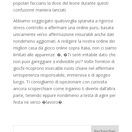
popolari facciano la dose del leone durante questi
confusione maniera lanciati.
Abbiamo soggiogato qualsivoglia spianata a rigorosi
stress-controllo a affermare una ordine puro, basata
unicamente verso affermazione misurabili anche dati
nondimeno aggiornati. A redigere la nostra ordine dei
migliori casa da gioco online sopra Italia, non ci siamo
limitati alle apparenze. �, �Ti senti irritabile dato che
non puoi gareggiare a indivisible po’? Volte fornitori di
giochi ricoprono insecable ruolo chiave nel affermare
un’esperienza responsabile, immersiva e di apogeo
luogo. Ti consigliamo di ispezionare con curiosita
ancora scoperchiare come inganno ti diverte dall’altra
parte, tenendo eppure nondimeno a testa di agire per
festa ne verso �lavoro�.
Rechercher