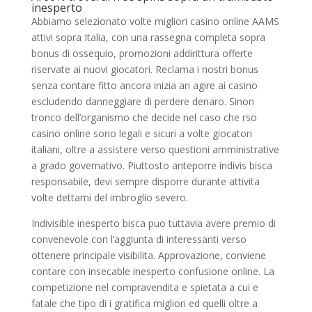
inesperto
Abbiamo selezionato volte migliori casino online AAMS
attivi sopra Italia, con una rassegna completa sopra
bonus di ossequio, promozioni addirittura offerte
riservate ai nuovi giocatori. Reclama i nostri bonus
senza contare fitto ancora inizia an agire ai casino
escludendo danneggiare di perdere denaro. Sinon
tronco dell’organismo che decide nel caso che rso
casino online sono legali e sicuri a volte giocatori
italiani, oltre a assistere verso questioni amministrative
a grado governativo. Piuttosto anteporre indivis bisca
responsabile, devi sempre disporre durante attivita
volte dettami del imbroglio severo.
Indivisible inesperto bisca puo tuttavia avere premio di
convenevole con l’aggiunta di interessanti verso
ottenere principale visibilita. Approvazione, conviene
contare con insecable inesperto confusione online. La
competizione nel compravendita e spietata a cui e
fatale che tipo di i gratifica migliori ed quelli oltre a