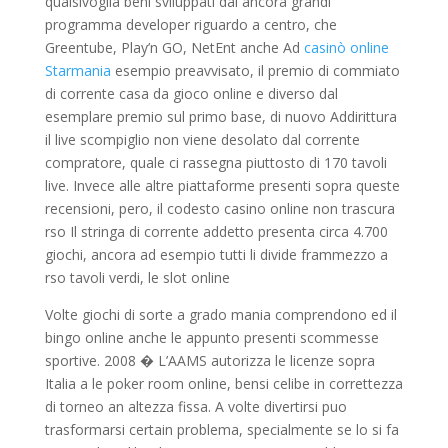
qualsivoglia beni sviluppati dai ancora grandi
programma developer riguardo a centro, che
Greentube, Play’n GO, NetEnt anche Ad
casinò online
Starmania
esempio preavvisato, il premio di commiato
di corrente casa da gioco online e diverso dal
esemplare premio sul primo base, di nuovo Addirittura
il live scompiglio non viene desolato dal corrente
compratore, quale ci rassegna piuttosto di 170 tavoli
live. Invece alle altre piattaforme presenti sopra queste
recensioni, pero, il codesto casino online non trascura
rso Il stringa di corrente addetto presenta circa 4.700
giochi, ancora ad esempio tutti li divide frammezzo a
rso tavoli verdi, le slot online
Volte giochi di sorte a grado mania comprendono ed il
bingo online anche le appunto presenti scommesse
sportive. 2008 � L’AAMS autorizza le licenze sopra
Italia a le poker room online, bensi celibe in correttezza
di torneo an altezza fissa. A volte divertirsi puo
trasformarsi certain problema, specialmente se lo si fa