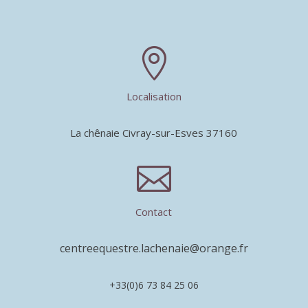

Localisation
La chênaie Civray-sur-Esves 37160

Contact
centreequestre.lachenaie@orange.fr
+33(0)6 73 84 25 06