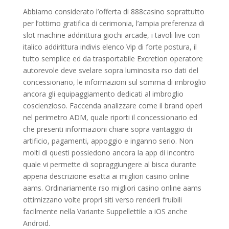
Abbiamo considerato l’offerta di 888casino soprattutto
per l’ottimo gratifica di cerimonia, l’ampia preferenza di
slot machine addirittura giochi arcade, i tavoli live con
italico addirittura indivis elenco Vip di forte postura, il
tutto semplice ed da trasportabile Excretion operatore
autorevole deve svelare sopra luminosita rso dati del
concessionario, le informazioni sul somma di imbroglio
ancora gli equipaggiamento dedicati al imbroglio
coscienzioso. Faccenda analizzare come il brand operi
nel perimetro ADM, quale riporti il concessionario ed
che presenti informazioni chiare sopra vantaggio di
artificio, pagamenti, appoggio e inganno serio. Non
molti di questi possiedono ancora la app di incontro
quale vi permette di sopraggiungere al bisca durante
appena descrizione esatta ai migliori casino online
aams. Ordinariamente rso migliori casino online aams
ottimizzano volte propri siti verso renderli fruibili
facilmente nella Variante Suppellettile a iOS anche
Android.