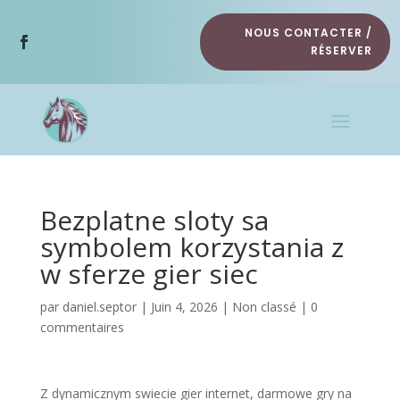
NOUS CONTACTER /
RÉSERVER
Bezplatne sloty sa
symbolem korzystania z
w sferze gier siec
par
daniel.septor
|
Juin 4, 2026
|
Non classé
|
0
commentaires
Z dynamicznym swiecie gier internet, darmowe gry na