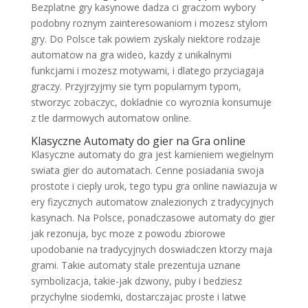
Bezplatne gry kasynowe dadza ci graczom wybory
podobny roznym zainteresowaniom i mozesz stylom
gry. Do Polsce tak powiem zyskaly niektore rodzaje
automatow na gra wideo, kazdy z unikalnymi
funkcjami i mozesz motywami, i dlatego przyciagaja
graczy. Przyjrzyjmy sie tym popularnym typom,
stworzyc zobaczyc, dokladnie co wyroznia konsumuje
z tle darmowych automatow online.
Klasyczne Automaty do gier na Gra online
Klasyczne automaty do gra jest kamieniem wegielnym
swiata gier do automatach. Cenne posiadania swoja
prostote i cieply urok, tego typu gra online nawiazuja w
ery fizycznych automatow znalezionych z tradycyjnych
kasynach. Na Polsce, ponadczasowe automaty do gier
jak rezonuja, byc moze z powodu zbiorowe
upodobanie na tradycyjnych doswiadczen ktorzy maja
grami. Takie automaty stale prezentuja uznane
symbolizacja, takie-jak dzwony, puby i bedziesz
przychylne siodemki, dostarczajac proste i latwe