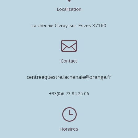
Localisation
La chênaie Civray-sur-Esves 37160

Contact
centreequestre.lachenaie@orange.fr
+33(0)6 73 84 25 06
}
Horaires