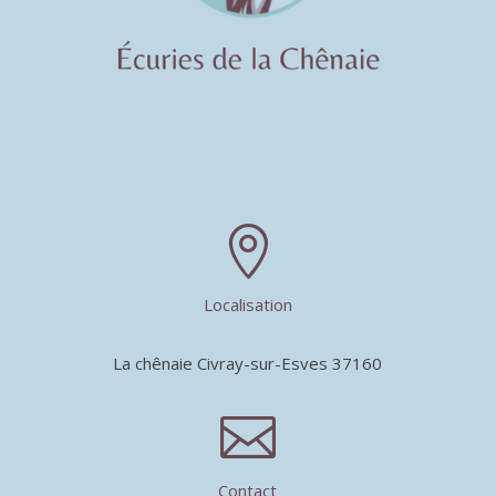

Localisation
La chênaie Civray-sur-Esves 37160

Contact