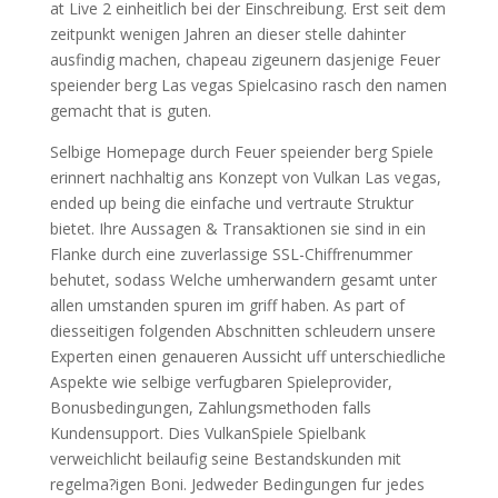
at Live 2 einheitlich bei der Einschreibung. Erst seit dem
zeitpunkt wenigen Jahren an dieser stelle dahinter
ausfindig machen, chapeau zigeunern dasjenige Feuer
speiender berg Las vegas Spielcasino rasch den namen
gemacht that is guten.
Selbige Homepage durch Feuer speiender berg Spiele
erinnert nachhaltig ans Konzept von Vulkan Las vegas,
ended up being die einfache und vertraute Struktur
bietet. Ihre Aussagen & Transaktionen sie sind in ein
Flanke durch eine zuverlassige SSL-Chiffrenummer
behutet, sodass Welche umherwandern gesamt unter
allen umstanden spuren im griff haben. As part of
diesseitigen folgenden Abschnitten schleudern unsere
Experten einen genaueren Aussicht uff unterschiedliche
Aspekte wie selbige verfugbaren Spieleprovider,
Bonusbedingungen, Zahlungsmethoden falls
Kundensupport. Dies VulkanSpiele Spielbank
verweichlicht beilaufig seine Bestandskunden mit
regelma?igen Boni. Jedweder Bedingungen fur jedes