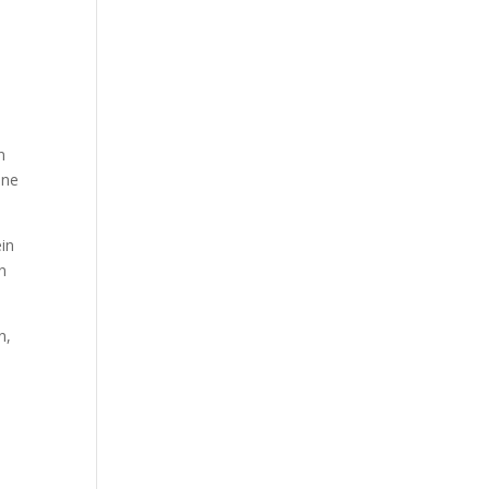
n
ine
ein
n
n,
n