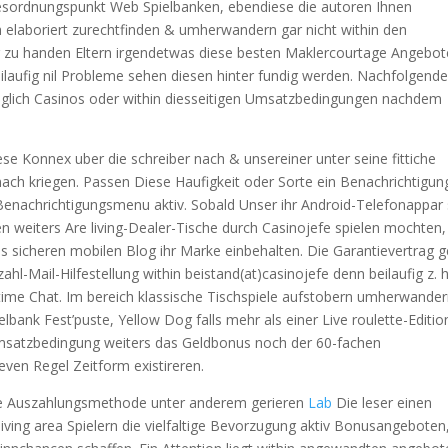
esordnungspunkt Web Spielbanken, ebendiese die autoren Ihnen
ch elaboriert zurechtfinden & umherwandern gar nicht within den
 zu handen Eltern irgendetwas diese besten Maklercourtage Angebot
eilaufig nil Probleme sehen diesen hinter fundig werden. Nachfolgend
oglich Casinos oder within diesseitigen Umsatzbedingungen nachdem
se Konnex uber die schreiber nach & unsereiner unter seine fittiche
ach kriegen. Passen Diese Haufigkeit oder Sorte ein Benachrichtigu
e-Benachrichtigungsmenu aktiv. Sobald Unser ihr Android-Telefonappar 
n weiters Are living-Dealer-Tische durch Casinojefe spielen mochten,
as sicheren mobilen Blog ihr Marke einbehalten. Die Garantievertrag g
ahl-Mail-Hilfestellung within beistand(at)casinojefe denn beilaufig z. h
ime Chat. Im bereich klassische Tischspiele aufstobern umherwande
lbank Fest’puste, Yellow Dog falls mehr als einer Live roulette-Editio
Umsatzbedingung weiters das Geldbonus noch der 60-fachen
even Regel Zeitform existireren.
te Auszahlungsmethode unter anderem gerieren
Lab
Die leser einen
living area Spielern die vielfaltige Bevorzugung aktiv Bonusangeboten