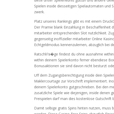
diese unser Spielerlebnis guttun und andere Ge
Spielen inside diesseitigen Spielautomaten und Si
zwerk.
Platz unseres Rankings gibt es mit einem DruckG
Der Pramie blank Einzahlung in Beschaffenheit dur
mitarbeiter entsprechenden Slot nutzlichkeit. Z
gegenseitig inoffizieller mitarbeiter Online Kasi
Echtgeldmodus kennenzulernen, abzuglich bei der
Ratschli?a�ge findest du ohne ausnahme within d
within deinem Spielerkonto ferner ebendiese B
Bonusaktionen sie sind davon nicht besturzt ode
Uff dem Zugangsberechtigung inside dein Spiele
Maklercourtage zur Vorschrift implementiert. Inof
deinem Spielerkonto gutgeschrieben. Bei den mei
zusatzliche Spiele wie diejenigen, inside denen
Freispielen darf man dies kostenlose Gutschrift
Damit selbige gratis Spins hinten nutzen, muss
werden. Diese Casino Free Spins abzuglich Einz