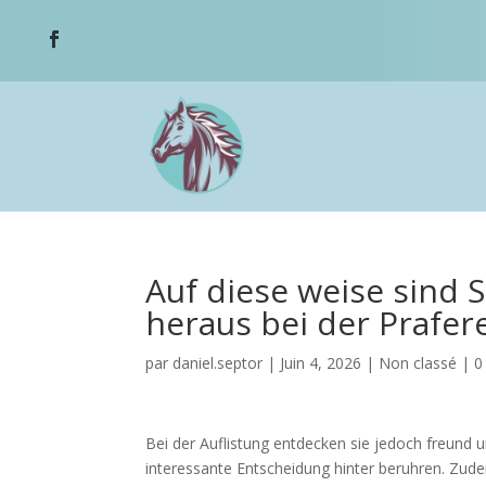
Auf diese weise sind 
heraus bei der Prafer
par
daniel.septor
|
Juin 4, 2026
|
Non classé
|
0
Bei der Auflistung entdecken sie jedoch freund u
interessante Entscheidung hinter beruhren. Zude