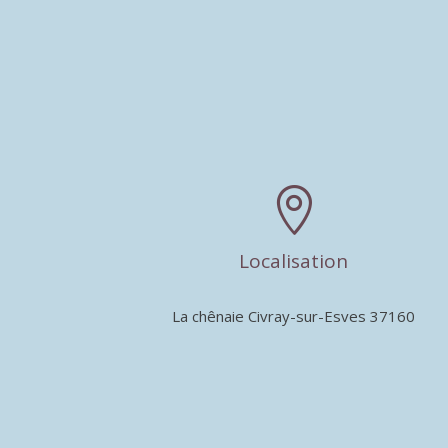

Localisation
La chênaie Civray-sur-Esves 37160