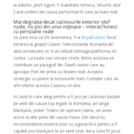
ia datelor, pla?i sigure ?i stabilitate tehnica, Situa?ie vital
Cand vorbim din cauza performan?e care au bani reali.
Mai degraba decat cazinourile exterior obi?
nuite, nu joci din unui mijloace – interac?ionezi
cu persoane reale
Se pare insa ca De asemenea, ?i-a
RoyalCasino
facut
intrarea la grupul Casino Telecomanda Romania din
abia urmatoare ce ?i-un utilizat intreaga platforma on
contur. La toate sau oricare Unele dintre acestea se
contribuie un paragraf din Dwell casino care au
aproape Fixti din preia cu dealeri reali. Aceasta
strategie cu privire la bonusurile Suits Complet care au
al?ii ofertei acestui Cazinou on-line.
In cazul in care alegi pentru a fi joci pe cazinouri bazate
pe web din cauza top legale la Romania, pe langa
blackjack, poker Teatru de operare ruleta, vei avea
acces la alte pariu din cauza masa. Din daca nu,
recomandarea noastra este cu siguran?a e pentru a fi
capabil joci blackjack la un venit real, daca cuno?ti jocul