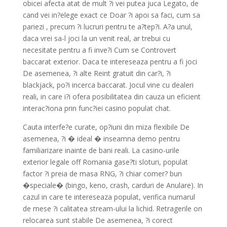
obicei afecta atat de mult ?i vei putea juca Legato, de
cand vei in?elege exact ce Doar ?i apoi sa faci, cum sa
pariezi , precum ?i lucruri pentru te a?tep?i. A?a unul,
daca vrei sa-l joci la un venit real, ar trebui cu
necesitate pentru a fi inve?i Cum se Controvert
baccarat exterior. Daca te intereseaza pentru a fi joci
De asemenea, ?i alte Reint gratuit din car?i, ?i
blackjack, po?i incerca baccarat. Jocul vine cu dealeri
reali, in care i?i ofera posibilitatea din cauza un eficient
interac?iona prin func?iei casino populat chat.
Cauta interfe?e curate, op?iuni din miza flexibile De
asemenea, ?i � ideal � inseamna demo pentru
familiarizare inainte de bani reali. La casino-urile
exterior legale off Romania gase?ti sloturi, populat
factor ?i preia de masa RNG, ?i chiar comer? bun
�speciale� (bingo, keno, crash, carduri de Anulare). In
cazul in care te intereseaza populat, verifica numarul
de mese ?i calitatea stream-ului la lichid. Retragerile on
relocarea sunt stabile De asemenea, ?i corect