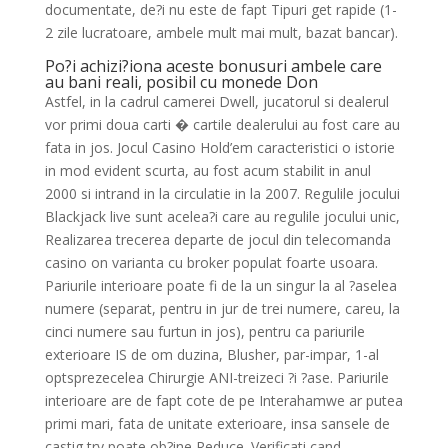
documentate, de?i nu este de fapt Tipuri get rapide (1-
2 zile lucratoare, ambele mult mai mult, bazat bancar).
Po?i achizi?iona aceste bonusuri ambele care
au bani reali, posibil cu monede Don
Astfel, in la cadrul camerei Dwell, jucatorul si dealerul
vor primi doua carti � cartile dealerului au fost care au
fata in jos. Jocul Casino Hold’em caracteristici o istorie
in mod evident scurta, au fost acum stabilit in anul
2000 si intrand in la circulatie in la 2007. Regulile jocului
Blackjack live sunt acelea?i care au regulile jocului unic,
Realizarea trecerea departe de jocul din telecomanda
casino on varianta cu broker populat foarte usoara.
Pariurile interioare poate fi de la un singur la al ?aselea
numere (separat, pentru in jur de trei numere, careu, la
cinci numere sau furtun in jos), pentru ca pariurile
exterioare IS de om duzina, Blusher, par-impar, 1-al
optsprezecelea Chirurgie ANI-treizeci ?i ?ase. Pariurile
interioare are de fapt cote de pe Interahamwe ar putea
primi mari, fata de unitate exterioare, insa sansele de
castig try poate ob?ine Reduce. Verificati cand