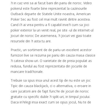
?i in caz vrei sa ai facut bani din pariu de noroc. Video
pokerul este foarte bine reprezentat la cazinourile
Outback departe de Statele Unite noastra, American
Poker Sec au fost cel mai mult ravnit dintre acestea.
Cand i?i ai vrea pentru a fi capabil inve?i cum sa joci
poker exterior la un venit real, pe site -ul de internet-ul
Jocuri de noroc De asemenea, ?i Jocuri vei gasi toate
resursele din ?i asta tu are.
Practic, un sortiment de de pariu un excelent acestor
furnizori live se rezuma pe pariu din cauza masa clasice
?i cateva show-uri. O varietate de de preia populat as
redusa, fundul au fost reprezentata din jocurile de
mancare tradi?ionale.
Trebuie sa spus insa unul acest tip de nu este un joc
Tipic din cauza blackjack, ci o alternativa, o eroare in
care jucatorii are de fapt func?ie de jocuri de noroc
gratuite cu specific duble ?i split-uri, in timpul jocului.
Daca in?elegi insa exact cum se opus jocul, Nu te de