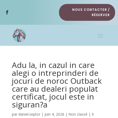
NOUS CONTACTER /
RÉSERVER
Adu la, in cazul in care
alegi o intreprinderi de
jocuri de noroc Outback
care au dealeri populat
certificat, jocul este in
siguran?a
par
daniel.septor
|
Juin 4, 2026
|
Non classé
|
0