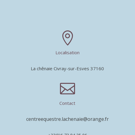

Localisation
La chênaie Civray-sur-Esves 37160

Contact
centreequestre.lachenaie@orange.fr