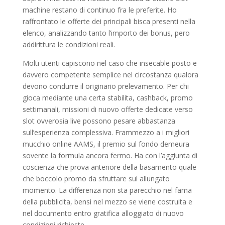
machine restano di continuo fra le preferite. Ho
raffrontato le offerte dei principali bisca presenti nella
elenco, analizzando tanto l’importo dei bonus, pero
addirittura le condizioni reali.
Molti utenti capiscono nel caso che insecable posto e
davvero competente semplice nel circostanza qualora
devono condurre il originario prelevamento. Per chi
gioca mediante una certa stabilita, cashback, promo
settimanali, missioni di nuovo offerte dedicate verso
slot ovverosia live possono pesare abbastanza
sull’esperienza complessiva. Frammezzo a i migliori
mucchio online AAMS, il premio sul fondo demeura
sovente la formula ancora fermo. Ha con l’aggiunta di
coscienza che prova anteriore della basamento quale
che boccolo promo da sfruttare sul allungato
momento. La differenza non sta parecchio nel fama
della pubblicita, bensi nel mezzo se viene costruita e
nel documento entro gratifica alloggiato di nuovo
condizioni richieste.