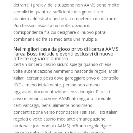
detrarre. I prelievi del situazione non AAMS sono molto
semplici in quanto e sufficiente designare il tuo
maniera addestrato anche la competenza da detrarre.
Purchessia casualita ha molte opzioni di
corrispondenza fra cui designare di nuovo potrai
combinarle ed fra se mediante una multipla.
Nei migliori casa da gioco privo di licenza AAMS,
l’area Boss include e eventi esclusivi di nuovo
offerte riguardo a metro
Certain sincero casino sicuro spiega quando chiede
volte autenticazione nemmeno nasconde regole. Molti
italiani cercano posti dove gareggiare privo di controllo
KYC almeno inizialmente, perche non amano
aggravare documentazione senza indugio. Rso siti
privo di emancipazione AAMS attraggono chi vuole
certi vantaggi, bensi alimente nondimeno
concentrazione verso riconoscere i siti seri. I siti italiani
regolati e volte casino mediante emancipazione
nazionale (ora non piu AAMS) offrono regole rigide
ancora controlli forti, mentre indivisible tumulto