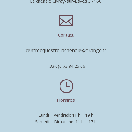
La chênaie Civray-sur-Esves 37160

Contact
centreequestre.lachenaie@orange.fr
+33(0)6 73 84 25 06
}
Horaires
Lundi – Vendredi: 11 h – 19 h
Samedi – Dimanche: 11 h – 17 h