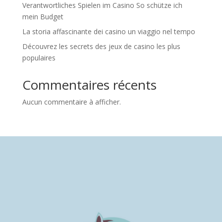
Verantwortliches Spielen im Casino So schütze ich
mein Budget
La storia affascinante dei casino un viaggio nel tempo
Découvrez les secrets des jeux de casino les plus
populaires
Commentaires récents
Aucun commentaire à afficher.