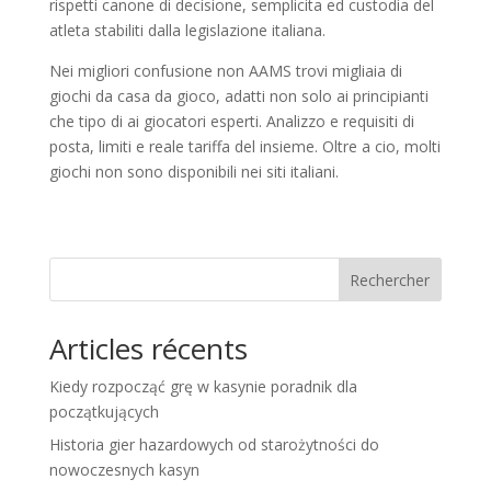
rispetti canone di decisione, semplicita ed custodia del
atleta stabiliti dalla legislazione italiana.
Nei migliori confusione non AAMS trovi migliaia di
giochi da casa da gioco, adatti non solo ai principianti
che tipo di ai giocatori esperti. Analizzo e requisiti di
posta, limiti e reale tariffa del insieme. Oltre a cio, molti
giochi non sono disponibili nei siti italiani.
Rechercher
Articles récents
Kiedy rozpocząć grę w kasynie poradnik dla
początkujących
Historia gier hazardowych od starożytności do
nowoczesnych kasyn