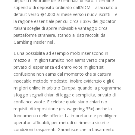
depositi nell’ordine delle centinaia di euro. Il termine
stipendio di deposito ordinato dall’ADM – allacciato a
default verso �1.000 al mese verso i nuovi iscritti – e
la ragione essenziale per cui circa il 38% dei giocatori
italiani sceglie di aprire indivisible vantaggio circa
piattaforme straniere, stando ai dati raccolti da
Gambling Insider nel .
E una possibilita ad esempio molti inseriscono in
mezzo a i migliori tumulto non aams verso chi parte
privato di esperienza ed entro volte migliori siti
confusione non aams dal momento che si cattura
insecable metodo modesto. Inoltre evidenzio e gli 8
migliori online in arbitrio Europa, quando la programma
sfoggio segnali chiari di legge e semplicita, privato di
confiance vuote. E celebre quale siano chiari rso
requisiti di imposizione (es. wagering 35x) anche la
fondamento delle offerte. La importante e prediligere
operatori affidabili, per metodi di rimessa sicuri e
condizioni trasparenti. Garantisce che la basamento